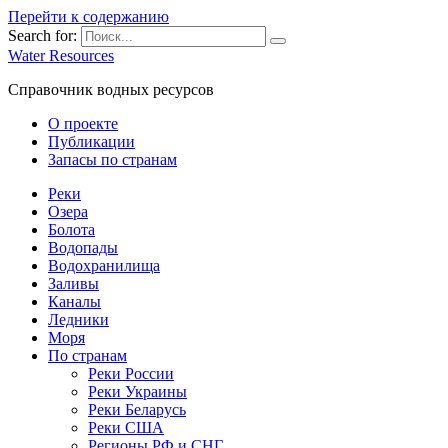
Перейти к содержанию
Search for:
Water Resources
Справочник водных ресурсов
О проекте
Публикации
Запасы по странам
Реки
Озера
Болота
Водопады
Водохранилища
Заливы
Каналы
Ледники
Моря
По странам
Реки России
Реки Украины
Реки Беларусь
Реки США
Регионы РФ и СНГ