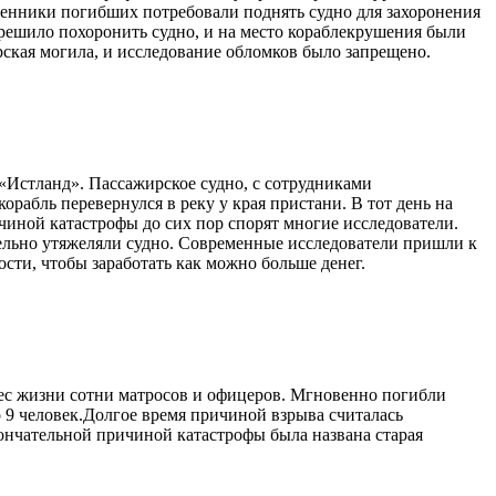
венники погибших потребовали поднять судно для захоронения
 решило похоронить судно, и на место кораблекрушения были
рская могила, и исследование обломков было запрещено.
«Истланд». Пассажирское судно, с сотрудниками
орабль перевернулся в реку у края пристани. В тот день на
ичиной катастрофы до сих пор спорят многие исследователи.
тельно утяжеляли судно. Современные исследователи пришли к
сти, чтобы заработать как можно больше денег.
нес жизни сотни матросов и офицеров. Мгновенно погибли
о 9 человек.Долгое время причиной взрыва считалась
ончательной причиной катастрофы была названа старая