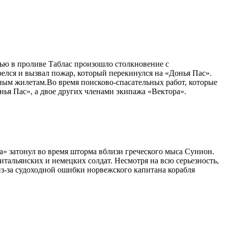
чью в проливе Таблас произошло столкновение с
елся и вызвал пожар, который перекинулся на «Донья Пас».
ьным жилетам.Во время поисково-спасательных работ, которые
ья Пас», а двое других членами экипажа «Вектора».
» затонул во время шторма вблизи греческого мыса Сунион.
тальянских и немецких солдат. Несмотря на всю серьезность,
из-за судоходной ошибки норвежского капитана корабля