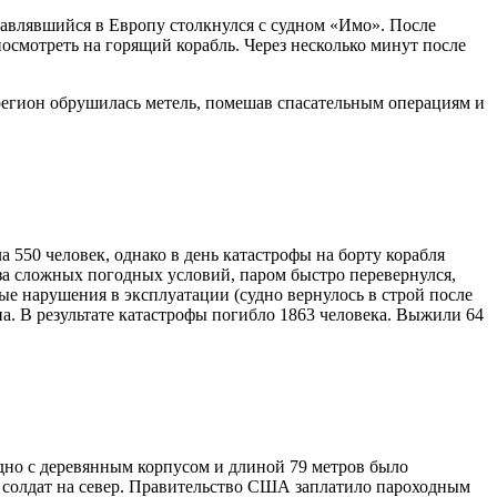
равлявшийся в Европу столкнулся с судном «Имо». После
посмотреть на горящий корабль. Через несколько минут после
егион обрушилась метель, помешав спасательным операциям и
550 человек, однако в день катастрофы на борту корабля
-за сложных погодных условий, паром быстро перевернулся,
ные нарушения в эксплуатации (судно вернулось в строй после
а. В результате катастрофы погибло 1863 человека. Выжили 64
Судно с деревянным корпусом и длиной 79 метров было
ь солдат на север. Правительство США заплатило пароходным