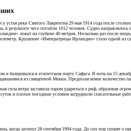
бших
у устья реки Святого Лаврентия 29 мая 1914 года после столкн
а, в результате чего погибли 1012 человек. Судно направлялось
ландии» лежат на глубине 40 метров. Несколько раз после инци
телеметр. Крушение «Императрицы Ирландии» стало одной из са
м и базировался в египетском порту Сафага. В ночь на 15 декаб
щавшимися из священной Мекки. Предполагаемое количество пас
я сила ветра заставила паром удариться о риф, образовав огром
 суток и плохие погодные условия затруднили спасательные раб
а, когда затонул 28 сентября 1994 года. До сих пор спорят о 