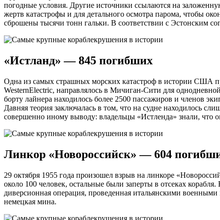
погодные условия. Другие источники ссылаются на заложенную
жертв катастрофы и для детального осмотра парома, чтобы ок
сброшены тысячи тонн гальки. В соответствии с Эстонским со
«Истланд» — 845 погибших
Одна из самых страшных морских катастроф в истории США про
WesternElectric, направлялось в Мичиган-Сити для однодневной
борту лайнера находилось более 2500 пассажиров и членов эки
Давняя теория заключалась в том, что на судне находилось с
совершенно иному выводу: владельцы «Истленда» знали, что он
Линкор «Новороссийск» — 604 погибш
29 октября 1955 года произошел взрыв на линкоре «Новоросси
около 100 человек, остальные были заперты в отсеках корабля
диверсионная операция, проведенная итальянскими военными м
немецкая мина.