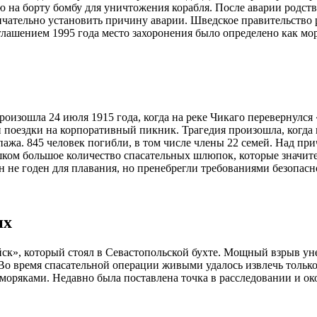
 на борту бомбу для уничтожения корабля. После аварии родст
ончательно установить причину аварии. Шведское правительство
глашением 1995 года место захоронения было определено как мо
изошла 24 июля 1915 года, когда на реке Чикаго перевернулся 
 поездки на корпоративный пикник. Трагедия произошла, когда к
пажа. 845 человек погибли, в том числе члены 22 семей. Над пр
лишком большое количество спасательных шлюпок, которые значи
 не годен для плавания, но пренебрегли требованиями безопасно
их
йск», который стоял в Севастопольской бухте. Мощный взрыв у
. Во время спасательной операции живыми удалось извлечь тольк
оряками. Недавно была поставлена точка в расследовании и ок