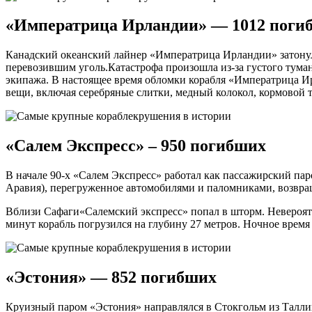
«Императрица Ирландии» — 1012 поги
Канадский океанский лайнер «Императрица Ирландии» затонул 
перевозившим уголь.Катастрофа произошла из-за густого туман
экипажа. В настоящее время обломки корабля «Императрица Ир
вещи, включая серебряные слитки, медный колокол, кормовой 
«Салем Экспресс» – 950 погибших
В начале 90-х «Салем Экспресс» работал как пассажирский паро
Аравия), перегруженное автомобилями и паломниками, возвра
Вблизи Сафаги«Салемский экспресс» попал в шторм. Невероятна
минут корабль погрузился на глубину 27 метров. Ночное время
«Эстония» — 852 погибших
Круизный паром «Эстония» направлялся в Стокгольм из Таллинн