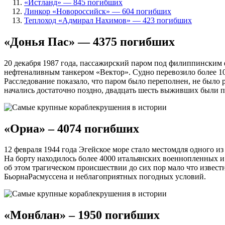
«Истланд» — 845 погибших
Линкор «Новороссийск» — 604 погибших
Теплоход «Адмирал Нахимов» — 423 погибших
«Донья Пас» — 4375 погибших
20 декабря 1987 года, пассажирский паром под филиппинским 
нефтеналивным танкером «Вектор». Судно перевозило более 100
Расследование показало, что паром было переполнен, не было
начались достаточно поздно, двадцать шесть выживших были п
«Ориа» – 4074 погибших
12 февраля 1944 года Эгейское море стало местомдля одного 
На борту находилось более 4000 итальянских военнопленных и 
об этом трагическом происшествии до сих пор мало что извест
БьорнаРасмуссена и неблагоприятных погодных условий.
«Монблан» – 1950 погибших