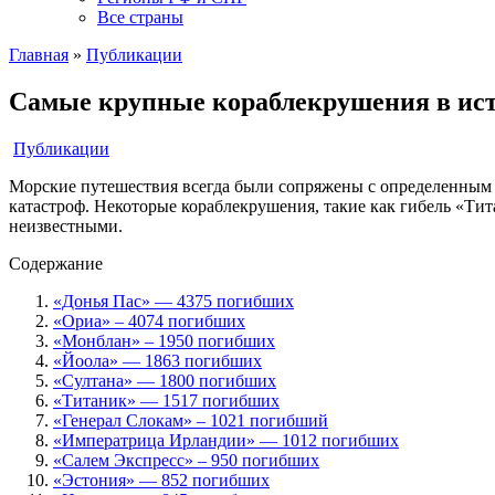
Все страны
Главная
»
Публикации
Самые крупные кораблекрушения в ис
Публикации
Морские путешествия всегда были сопряжены с определенным 
катастроф. Некоторые кораблекрушения, такие как гибель «Тит
неизвестными.
Содержание
«Донья Пас» — 4375 погибших
«Ориа» – 4074 погибших
«Монблан» – 1950 погибших
«Йоола» — 1863 погибших
«Султана» — 1800 погибших
«Титаник» — 1517 погибших
«Генерал Слокам» – 1021 погибший
«Императрица Ирландии» — 1012 погибших
«Салем Экспресс» – 950 погибших
«Эстония» — 852 погибших