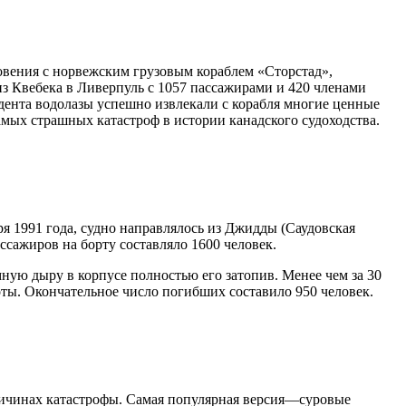
овения с норвежским грузовым кораблем «Сторстад»,
 из Квебека в Ливерпуль с 1057 пассажирами и 420 членами
дента водолазы успешно извлекали с корабля многие ценные
мых страшных катастроф в истории канадского судоходства.
ря 1991 года, судно направлялось из Джидды (Саудовская
сажиров на борту составляло 1600 человек.
ную дыру в корпусе полностью его затопив. Менее чем за 30
оты. Окончательное число погибших составило 950 человек.
причинах катастрофы. Самая популярная версия—суровые