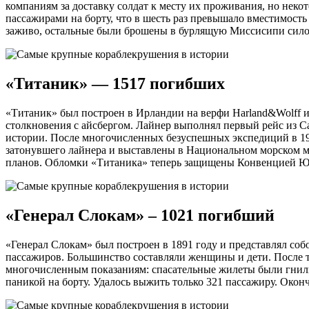
компаниям за доставку солдат к месту их проживания, но нек
пассажирами на борту, что в шесть раз превышало вместимость 
заживо, остальные были брошены в бурлящую Миссисипи силой в
«Титаник» — 1517 погибших
«Титаник» был построен в Ирландии на верфи Harland&Wolff 
столкновения с айсбергом. Лайнер выполнял первый рейс из Са
истории. После многочисленных безуспешных экспедиций в 19
затонувшего лайнера и выставлены в Национальном морском м
планов. Обломки «Титаника» теперь защищены Конвенцией 
«Генерал Слокам» – 1021 погибший
«Генерал Слокам» был построен в 1891 году и представлял соб
пассажиров. Большинство составляли женщины и дети. После т
многочисленным показаниям: спасательные жилеты были гнилы
паникой на борту. Удалось выжить только 321 пассажиру. Окон