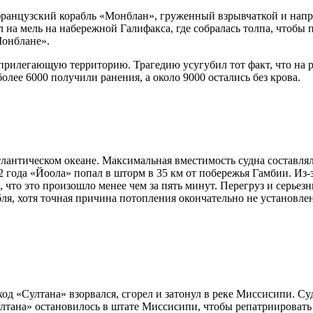
 французский корабль «Монблан», груженный взрывчаткой и нап
 на мель на набережной Галифакса, где собралась толпа, чтобы 
Монблане».
илегающую территорию. Трагедию усугубил тот факт, что на р
олее 6000 получили ранения, а около 9000 остались без крова.
нтическом океане. Максимальная вместимость судна составляла 
2 года «Йоола» попал в шторм в 35 км от побережья Гамбии. Из
 что это произошло менее чем за пять минут. Перегруз и серьез
я, хотя точная причина потопления окончательно не установлен
оход «Султана» взорвался, сгорел и затонул в реке Миссисипи. 
Султана» остановилось в штате Миссисипи, чтобы репатриироват