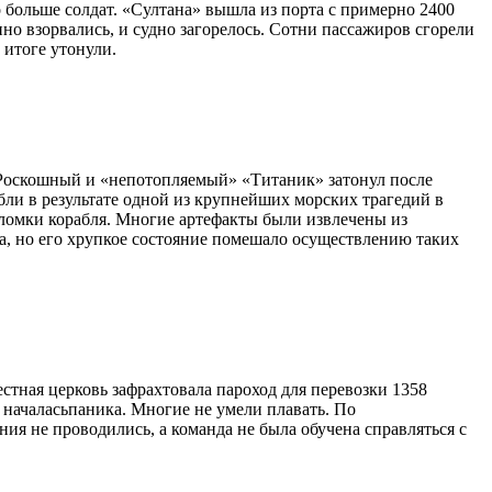
 больше солдат. «Султана» вышла из порта с примерно 2400
но взорвались, и судно загорелось. Сотни пассажиров сгорели
 итоге утонули.
 Роскошный и «непотопляемый» «Титаник» затонул после
бли в результате одной из крупнейших морских трагедий в
ломки корабля. Многие артефакты были извлечены из
а, но его хрупкое состояние помешало осуществлению таких
естная церковь зафрахтовала пароход для перевозки 1358
 началасьпаника. Многие не умели плавать. По
 не проводились, а команда не была обучена справляться с