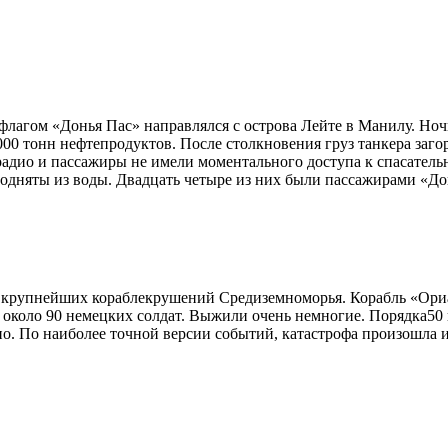
флагом «Донья Пас» направлялся с острова Лейте в Манилу. Но
0 тонн нефтепродуктов. После столкновения груз танкера загор
 радио и пассажиры не имели моментального доступа к спасател
одняты из воды. Двадцать четыре из них были пассажирами «Дон
из крупнейших кораблекрушений Средиземноморья. Корабль «Ориа
около 90 немецких солдат. Выжили очень немногие. Порядка50 и
но. По наиболее точной версии событий, катастрофа произошла 