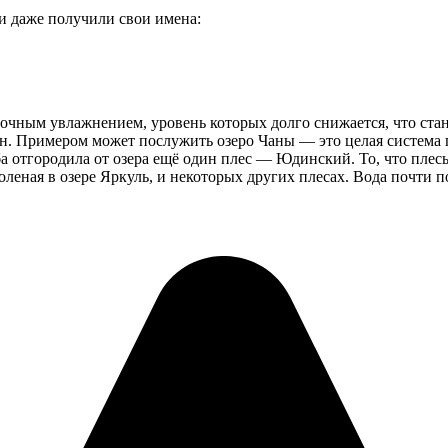
и даже получили свои имена:
аточным увлажнением, уровень которых долго снижается, что ст
н. Примером может послужить озеро Чаны — это целая система пл
мба отгородила от озера ещё один плес — Юдинский. То, что пле
леная в озере Яркуль, и некоторых других плесах. Вода почти 