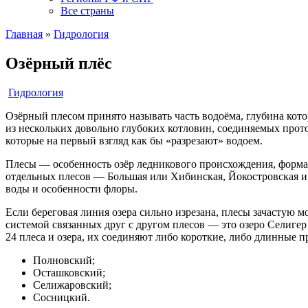
Все страны
Главная
»
Гидрология
Озёрный плёс
Гидрология
Озёрный плесом принято называть часть водоёма, глубина кот
из нескольких довольно глубоких котловин, соединяемых прот
которые на первый взгляд как бы «разрезают» водоем.
Плесы — особенность озёр ледникового происхождения, форма 
отдельных плесов — Большая или Хибинская, Йокостровская и Б
воды и особенности флоры.
Если береговая линия озера сильно изрезана, плесы зачастую 
системой связанных друг с другом плесов — это озеро Селигер
24 плеса и озера, их соединяют либо короткие, либо длинные
Полновский;
Осташковский;
Селижаровский;
Сосницкий.