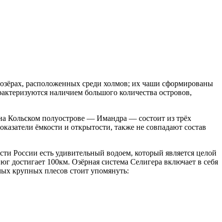
в озёрах, расположенных среди холмов; их чаши сформированы
рактеризуются наличием большого количества островов,
на Кольском полуострове — Имандра — состоит из трёх
оказатели ёмкости и открытости, также не совпадают состав
асти России есть удивительный водоем, который является целой
юг достигает 100км. Озёрная система Селигера включает в себя
мых крупных плесов стоит упомянуть: