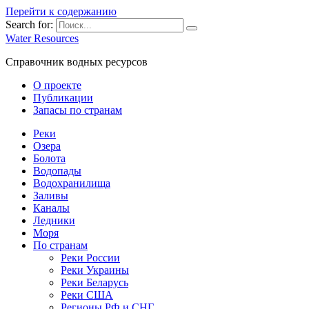
Перейти к содержанию
Search for:
Water Resources
Справочник водных ресурсов
О проекте
Публикации
Запасы по странам
Реки
Озера
Болота
Водопады
Водохранилища
Заливы
Каналы
Ледники
Моря
По странам
Реки России
Реки Украины
Реки Беларусь
Реки США
Регионы РФ и СНГ