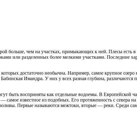
орой больше, чем на участках, примыкающих к ней. Плесы есть 
оками или разделенных более мелкими участками. Последние ха
которых достаточно необычна. Например, самое крупное озеро 
абинская Имандра. У них у всех разная глубина, различаются п
могут быть восприняты как отдельные водоемы. В Европейской ч
 — самое известное из подобных. Его протяженность с севера на 
 проливы. Первые называются межтоки, вторые — реки. Среди са