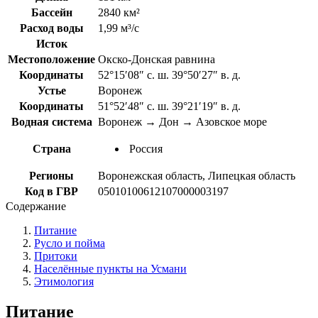
Бассейн
2840 км²
Расход воды
1,99 м³/с
Исток
Местоположение
Окско-Донская равнина
Координаты
52°15′08″ с. ш. 39°50′27″ в. д.
Устье
Воронеж
Координаты
51°52′48″ с. ш. 39°21′19″ в. д.
Водная система
Воронеж → Дон → Азовское море
Страна
Россия
Регионы
Воронежская область, Липецкая область
Код в ГВР
05010100612107000003197
Содержание
Питание
Русло и пойма
Притоки
Населённые пункты на Усмани
Этимология
Питание