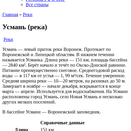
Все страны
Главная
»
Реки
Усмань (река)
Реки
Усмань — левый приток реки Воронеж. Протекает по
Воронежской и Липецкой областям. В нижнем течении
называется Усманка. Длина реки — 151 км, площадь бассейна
— 2840 км². Берёт начало и течёт по Окско-Донской равнине.
Питание преимущественно снеговое. Среднегодовой расход
воды — в 117 км от устья — 1, 99 м³/сек. Течение умеренное.
Средняя ширина реки — 10—20 метров, на разливах до 50 м.
Замерзает в ноябре — начале декабря, вскрывается в конце
марта — апреле. Используется для водоснабжения. На Усмани
расположены город Усмань, село Новая Усмань и несколько
других мелких поселений.
В бассейне Усмани — Воронежский заповедник.
Справочные данные
Длина
151 км