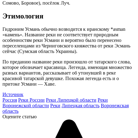
Сомово, Боровое), посёлок Луч.
Этимология
Гидроним Усмань обычно возводится к иранскому *asman
«камень». Название реки не соответствует природным
особенностям реки Усмани и вероятно было перенесено
переселенцами из Черниговского княжества от реки Эсмань
сейчас (Сумская область Украины).
По преданию название реки произошло от татарского слова,
которое обозначает красавица. Легенда, имеющая множество
разных вариантов, рассказывает об утонувшей в реке
красивой татарской девушке. Похожая легенда есть и о
притоке Усмани — Хаве.
Источник
Россия
Реки России
Реки Липецкой области
Реки
Воронежской области
Реки
Липецкая область
Воронежская
область
Оцените статью