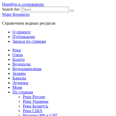
Перейти к содержанию
Search for:
Water Resources
Справочник водных ресурсов
О проекте
Публикации
Запасы по странам
Реки
Озера
Болота
Водопады
Водохранилища
Заливы
Каналы
Ледники
Моря
По странам
Реки России
Реки Украины
Реки Беларусь
Реки США
Регионы РФ и СНГ