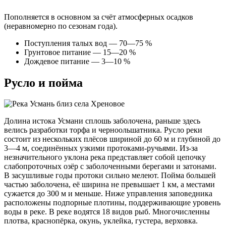
Пополняется в основном за счёт атмосферных осадков
(неравномерно по сезонам года).
Поступления талых вод — 70—75 %
Грунтовое питание — 15—20 %
Дождевое питание — 3—10 %
Русло и пойма
Долина истока Усмани сплошь заболочена, раньше здесь
велись разработки торфа и черноольшатника. Русло реки
состоит из нескольких плёсов шириной до 60 м и глубиной до
3—4 м, соединённых узкими протоками-ручьями. Из-за
незначительного уклона река представляет собой цепочку
слабопроточных озёр с заболоченными берегами и затонами.
В засушливые годы протоки сильно мелеют. Пойма большей
частью заболочена, её ширина не превышает 1 км, а местами
сужается до 300 м и меньше. Ниже управления заповедника
расположены подпорные плотины, поддерживающие уровень
воды в реке. В реке водятся 18 видов рыб. Многочисленны
плотва, краснопёрка, окунь, уклейка, густера, верховка.