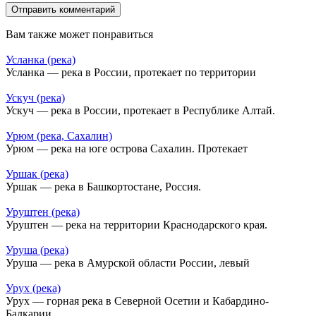
Вам также может понравиться
Усланка (река)
Усланка — река в России, протекает по территории
Ускуч (река)
Ускуч — река в России, протекает в Республике Алтай.
Урюм (река, Сахалин)
Урюм — река на юге острова Сахалин. Протекает
Уршак (река)
Уршак — река в Башкортостане, Россия.
Уруштен (река)
Уруштен — река на территории Краснодарского края.
Уруша (река)
Уруша — река в Амурской области России, левый
Урух (река)
Урух — горная река в Северной Осетии и Кабардино-
Балкарии.