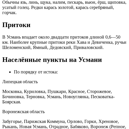
Обычны язь, линь, щука, налим, пескарь, вьюн, ёрш, щиповка,
усатый голец. Редки карась золотой, карась серебряный,
горчак.
Притоки
В Усмань впадает около двадцати притоков длиной 0,6—50
км. Наиболее крупные притоки реки Хава и Девиченка, ручьи
Шеломенский, Ямный, Дедовский, Приваловский.
Населённые пункты на Усмани
По порядку от истока:
Липецкая область
Московка, Куриловка, Пушкари, Красное, Сторожевое,
Бочиновка, Терновка, Усмань, Новоуглянка, Песковатка-
Боярская.
Воронежская область
Забугорье, Парижская Коммуна, Орлово, Горки, Хреновое,
Рыкань, Новая Усмань, Отрадное, Бабяково, Воронеж (Репное,