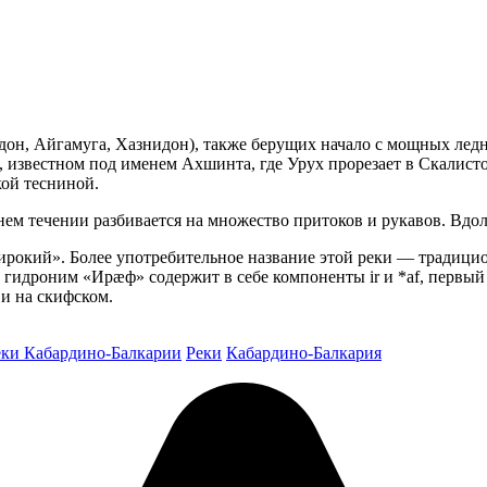
адон, Айгамуга, Хазнидон), также берущих начало с мощных лед
, известном под именем Ахшинта, где Урух прорезает в Скалист
кой тесниной.
нем течении разбивается на множество притоков и рукавов. Вдо
«широкий». Более употребительное название этой реки — тради
 гидроним «Ирæф» содержит в себе компоненты ir и *af, первый
 и на скифском.
еки Кабардино-Балкарии
Реки
Кабардино-Балкария