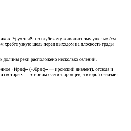
ников. Урух течёт по глубокому живописному ущелью (см.
ом хребте узкую щель перед выходом на плоскость гряды
ль долины реки расположено несколько селений.
ционное «Ирæф» («Æрæф» — иронский диалект), отсюда и
 из которых — этноним осетин-иронцев, а второй означает