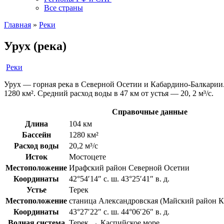
Все страны
Главная
»
Реки
Урух (река)
Реки
Урух — горная река в Северной Осетии и Кабардино-Балкарии
1280 км². Средний расход воды в 47 км от устья — 20, 2 м³/с.
Справочные данные
Длина
104 км
Бассейн
1280 км²
Расход воды
20,2 м³/с
Исток
Мостоцете
Местоположение
Ирафский район Северной Осетии
Координаты
42°54′14″ с. ш. 43°25′41″ в. д.
Устье
Терек
Местоположение
станица Александровская (Майский район К
Координаты
43°27′22″ с. ш. 44°06′26″ в. д.
Водная система
Терек → Каспийское море