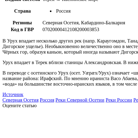
Страна
Россия
Регионы
Северная Осетия, Кабардино-Балкария
Код в ГВР
07020000412108200003853
В Урух впадает несколько других рек (напр. Караугомдон, Тан
Дигорское ущелье). Необыкновенно величественно оно в месте
Чёрных гор, образуя каньон, который иногда называют Дигорс
Урух впадает в Терек вблизи станицы Александровская. В ниж
В переводе с осетинского Урух (осет. Уæрæх/Урух) означает 
название района: Ирафский. По мнению ираниста Васо Абаева,
«вода» на большинстве восточно-иранских языков, в том числе
Источник
Северная Осетия
Россия
Реки Северной Осетии
Реки России
Р
Оцените статью