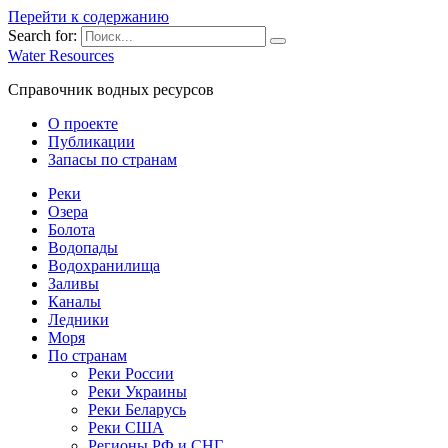
Перейти к содержанию
Search for:
Water Resources
Справочник водных ресурсов
О проекте
Публикации
Запасы по странам
Реки
Озера
Болота
Водопады
Водохранилища
Заливы
Каналы
Ледники
Моря
По странам
Реки России
Реки Украины
Реки Беларусь
Реки США
Регионы РФ и СНГ