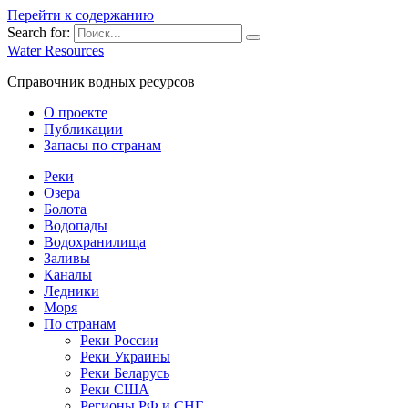
Перейти к содержанию
Search for:
Water Resources
Справочник водных ресурсов
О проекте
Публикации
Запасы по странам
Реки
Озера
Болота
Водопады
Водохранилища
Заливы
Каналы
Ледники
Моря
По странам
Реки России
Реки Украины
Реки Беларусь
Реки США
Регионы РФ и СНГ