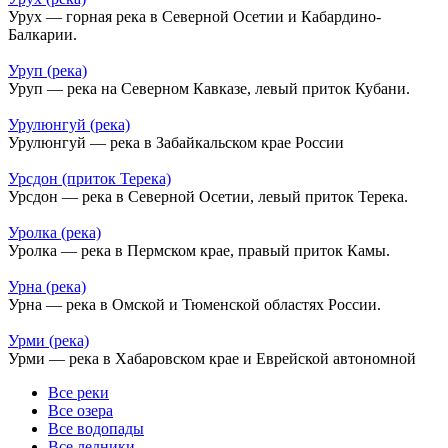
Урух — горная река в Северной Осетии и Кабардино-
Балкарии.
Уруп (река)
Уруп — река на Северном Кавказе, левый приток Кубани.
Урулюнгуй (река)
Урулюнгуй — река в Забайкальском крае России
Урсдон (приток Терека)
Урсдон — река в Северной Осетии, левый приток Терека.
Уролка (река)
Уролка — река в Пермском крае, правый приток Камы.
Урна (река)
Урна — река в Омской и Тюменской областях России.
Урми (река)
Урми — река в Хабаровском крае и Еврейской автономной
Все реки
Все озера
Все водопады
Все ледники