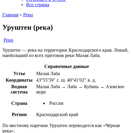
Все страны
Главная
»
Реки
Уруштен (река)
Реки
Уруштен — река на территории Краснодарского края. Левый,
наибольший из всех притоков реки Малая Лаба.
Справочные данные
Устье
Малая Лаба
Координаты
43°55′59″ с. ш. 40°41′02″ в. д.
Водная
Малая Лаба → Лаба → Кубань → Азовское
система
море
Страна
Россия
Регион
Краснодарский край
По местному наречию Уруштен переводится как «Чёрная
река».