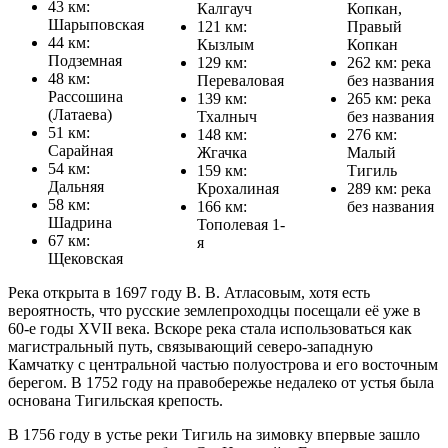
43 км:
Калгауч
Копкан,
Шарыповская
121 км:
Правый
44 км:
Кызлым
Копкан
Подземная
129 км:
262 км: река
48 км:
Переваловая
без названия
Рассошина
139 км:
265 км: река
(Латаева)
Тхалныч
без названия
51 км:
148 км:
276 км:
Сарайная
Жгачка
Малый
54 км:
159 км:
Тигиль
Дальняя
Крохалиная
289 км: река
58 км:
166 км:
без названия
Шадрина
Тополевая 1-
67 км:
я
Щековская
Река открыта в 1697 году В. В. Атласовым, хотя есть
вероятность, что русские землепроходцы посещали её уже в
60-е годы XVII века. Вскоре река стала использоваться как
магистральный путь, связывающий северо-западную
Камчатку с центральной частью полуострова и его восточным
берегом. В 1752 году на правобережье недалеко от устья была
основана Тигильская крепость.
В 1756 году в устье реки Тигиль на зимовку впервые зашло