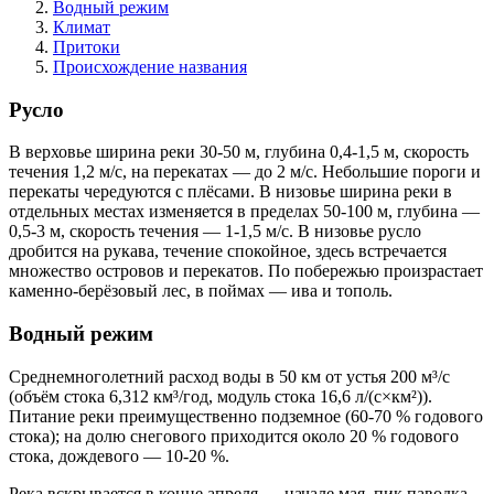
Водный режим
Климат
Притоки
Происхождение названия
Русло
В верховье ширина реки 30-50 м, глубина 0,4-1,5 м, скорость
течения 1,2 м/с, на перекатах — до 2 м/с. Небольшие пороги и
перекаты чередуются с плёсами. В низовье ширина реки в
отдельных местах изменяется в пределах 50-100 м, глубина —
0,5-3 м, скорость течения — 1-1,5 м/с. В низовье русло
дробится на рукава, течение спокойное, здесь встречается
множество островов и перекатов. По побережью произрастает
каменно-берёзовый лес, в поймах — ива и тополь.
Водный режим
Среднемноголетний расход воды в 50 км от устья 200 м³/с
(объём стока 6,312 км³/год, модуль стока 16,6 л/(с×км²)).
Питание реки преимущественно подземное (60-70 % годового
стока); на долю снегового приходится около 20 % годового
стока, дождевого — 10-20 %.
Река вскрывается в конце апреля — начале мая, пик паводка