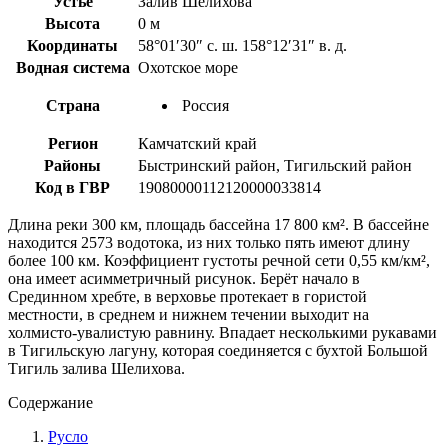
Устье
Залив Шелихова
Высота
0 м
Координаты
58°01′30″ с. ш. 158°12′31″ в. д.
Водная система
Охотское море
Страна
Россия
Регион
Камчатский край
Районы
Быстринский район, Тигильский район
Код в ГВР
19080000112120000033814
Длина реки 300 км, площадь бассейна 17 800 км². В бассейне
находится 2573 водотока, из них только пять имеют длину
более 100 км. Коэффициент густоты речной сети 0,55 км/км²,
она имеет асимметричный рисунок. Берёт начало в
Срединном хребте, в верховье протекает в гористой
местности, в среднем и нижнем течении выходит на
холмисто-увалистую равнину. Впадает несколькими рукавами
в Тигильскую лагуну, которая соединяется с бухтой Большой
Тигиль залива Шелихова.
Содержание
Русло