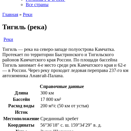
Все страны
Главная
»
Реки
Тигиль (река)
Реки
Тигиль — река на северо-западе полуострова Камчатка.
Протекает по территории Быстринского и Тигильского
районов Камчатского края России. По площади бассейна
Тигиль занимает 4-е место среди рек Камчатского края и 62-е
— в России. Через реку проходит ледовая переправа 237-го км
автозимника Анавгай-Палана.
Справочные данные
Длина
300 км
Бассейн
17 800 км²
Расход воды
200 м³/с (50 км от устья)
Исток
Местоположение
Срединный хребет
Координаты
56°36′18″ с. ш. 159°34′29″ в. д.