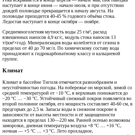
наступает в конце июня — начало июля, и при отсутствии
дождей половодье прекращается к началу августа. На
половодье приходится 40-45 % годового объёма стока.
Ледостав наступает в конце октября — ноябре.
Среднемноголетняя мутность воды 25 г/м³, расход
взвешенных наносов 4,9 кг/с, модуль стока наносов 13
т/(км²×год). Минерализация воды колеблется от сезона в
пределах от 40 до 70 мг/л. По химическому составу вода
принадлежит к гидрокарбонатному классу и кальциевой
группе.
Климат
Климат в бассейне Тигиля отмечается разнообразием и
неустойчивостью погоды. На побережье он морской, зимой со
средней температурой от −10 °C, в верховьях понижается до
−20 °C … −30 °C. Устойчивый снежный покров появляется во
второй половине октября, его мощность составляет 40-60 см, в
предгорьях до 2,5 м. Запасы воды в снежном покрове в
зависимости от высоты местности и её защищенности
находятся в пределах 130—220 мм. Ранней осенью возможны
заморозки, дневная температура воздуха +8 °C … +16 °C,
ночная — +5 °C … +3 °C. Лето прохладное,