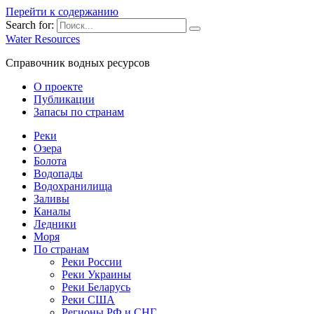
Перейти к содержанию
Search for:
Water Resources
Справочник водных ресурсов
О проекте
Публикации
Запасы по странам
Реки
Озера
Болота
Водопады
Водохранилища
Заливы
Каналы
Ледники
Моря
По странам
Реки России
Реки Украины
Реки Беларусь
Реки США
Регионы РФ и СНГ