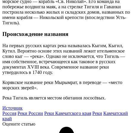
морское судно — корабль «Св. Николай». Его команда на
побережье воздвигла маяк, а на стрелке Тигиля и Гаванки
построила несколько жилых и складских домов, названных по
имени корабля — Никольской крепости (впоследствии Усть-
Тигиль).
Происхождение названия
На первых русских картах река называлась Кыгим, Кыгил,
Кутил. Вероятно основе этих названий лежит ительменское
слово кыг — «река». Однако не исключается, что Тигиль —
имя собственное, встречающееся как таковое в русских
документах XVIII века. Современное название реки
утвердилось в 1740 году.
Корякское название реки Мырымрат, в переводе — «место
морских зверей».
Река Тигиль является местом обитания лососёвых.
Источник
Россия
Реки России
Реки Камчатского края
Реки
Камчатский
край
Оцените статью