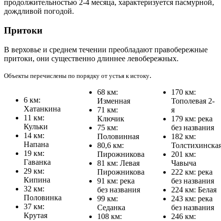
продолжительностью 2-4 месяца, характеризуется пасмурной,
дождливой погодой.
Притоки
В верховье и среднем течении преобладают правобережные
притоки, они существенно длиннее левобережных.
.
Объекты перечислены по порядку от устья к истоку
68 км:
170 км:
6 км:
Изменная
Тополевая 2-
Хатанкина
71 км:
я
11 км:
Ключик
179 км: река
Кульки
75 км:
без названия
14 км:
Половинная
182 км:
Напана
80,6 км:
Толстихинска
19 км:
Пирожникова
201 км:
Гаванка
81 км: Левая
Чавыча
29 км:
Пирожникова
222 км: река
Кипина
91 км: река
без названия
32 км:
без названия
224 км: Белая
Половинка
99 км:
243 км: река
37 км:
Седанка
без названия
Крутая
108 км:
246 км: