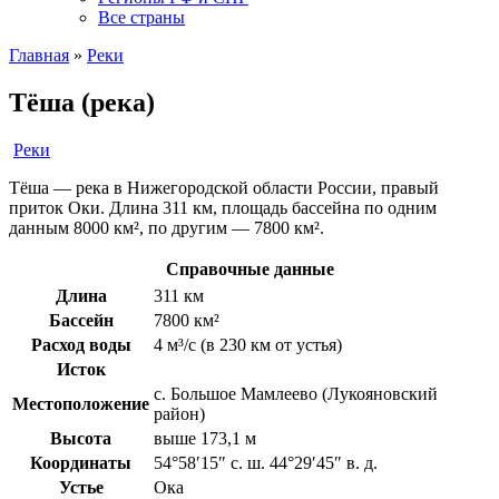
Все страны
Главная
»
Реки
Тёша (река)
Реки
Тёша — река в Нижегородской области России, правый
приток Оки. Длина 311 км, площадь бассейна по одним
данным 8000 км², по другим — 7800 км².
Справочные данные
Длина
311 км
Бассейн
7800 км²
Расход воды
4 м³/с (в 230 км от устья)
Исток
с. Большое Мамлеево (Лукояновский
Местоположение
район)
Высота
выше 173,1 м
Координаты
54°58′15″ с. ш. 44°29′45″ в. д.
Устье
Ока