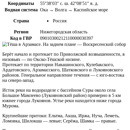
Координаты
55°38′03″ с. ш. 42°08′51″ в. д.
Водная система
Ока → Волга → Каспийское море
Страна
Россия
Регион
Нижегородская область
Код в ГВР
09010300212110000030397
Берёт начало и протекает по Приволжской возвышенности, в
низовьях — по Окско-Тёшской низине.
Протекает по территории Навашинского, Кулебакского,
Ардатовского, Арзамасского, Шатковского и Лукояновского
районов. Генеральное направление течения — с юго-востока
на северо-запад.
Исток реки на водоразделе с бассейном Суры около села
Большое Мамлеево (Лукояновский район) примерно в 5 км
южнее города Лукоянов. Устье реки находится ниже города
Мурома.
Крупнейшие притоки: Ельтма, Акша, Иржа, Нуча, Леметь,
Ломовка, Шилокша — левые; Серёжа, Шамка — правые.