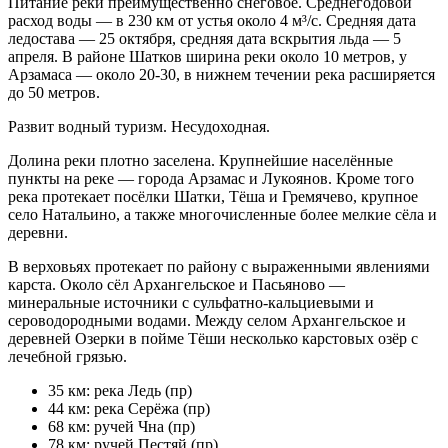
Питание реки преимущественно снеговое. Среднегодовой
расход воды — в 230 км от устья около 4 м³/с. Средняя дата
ледостава — 25 октября, средняя дата вскрытия льда — 5
апреля. В районе Шатков ширина реки около 10 метров, у
Арзамаса — около 20-30, в нижнем течении река расширяется
до 50 метров.
Развит водный туризм. Несудоходная.
Долина реки плотно заселена. Крупнейшие населённые
пункты на реке — города Арзамас и Лукоянов. Кроме того
река протекает посёлки Шатки, Тёша и Гремячево, крупное
село Натальино, а также многочисленные более мелкие сёла и
деревни.
В верховьях протекает по району с выраженными явлениями
карста. Около сёл Архангельское и Пасьяново —
минеральные источники с сульфатно-кальциевыми и
сероводородными водами. Между селом Архангельское и
деревней Озерки в пойме Тёши несколько карстовых озёр с
лечебной грязью.
35 км: река Ледь (пр)
44 км: река Серёжа (пр)
68 км: ручей Чна (пр)
78 км: ручей Пестяй (пр)