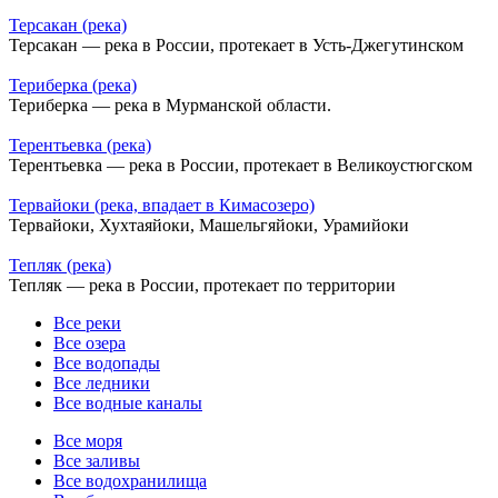
Терсакан (река)
Терсакан — река в России, протекает в Усть-Джегутинском
Териберка (река)
Териберка — река в Мурманской области.
Терентьевка (река)
Терентьевка — река в России, протекает в Великоустюгском
Тервайоки (река, впадает в Кимасозеро)
Тервайоки, Хухтаяйоки, Машельгяйоки, Урамийоки
Тепляк (река)
Тепляк — река в России, протекает по территории
Все реки
Все озера
Все водопады
Все ледники
Все водные каналы
Все моря
Все заливы
Все водохранилища