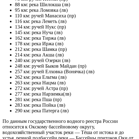
88 км: река Шилокша (лв)
95 км: река Ломовка (лв)
110 км: ручей Манасиха (пр)
116 км: река Леметь (лв)
134 км: ручей Нукс (пр)
145 км: река Нуча (лв)
162 км: река Тиржа (лв)
178 км: река Иржа (лв)
212 км: река Шамка (пр)
214 км: река Акша (лв)
240 км: ручей Озерки (лв)
248 км: ручей Быков Майдан (пр)
257 км: ручей Елховка (Вонячка) (лв)
262 км: река Ельтма (лв)
263 км: река Нацма (лв)
272 км: ручей Астра (пр)
277 км: река Нарзимка(лв)
281 км: река Пша (пр)
283 км: река Пойка (лв)
290 км: река Патерга (лв)
По данным государственного водного реестра России
относится к Окскому бассейновому округу,
водохозяйственный участок реки — Тёша от истока и до
устья, речной подбассейн реки — Бассейны притоков Оки от