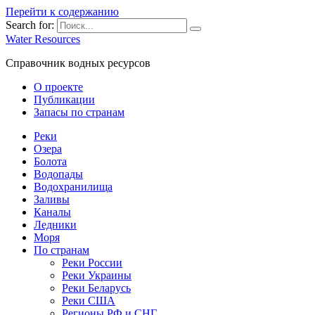
Перейти к содержанию
Search for:
Water Resources
Справочник водных ресурсов
О проекте
Публикации
Запасы по странам
Реки
Озера
Болота
Водопады
Водохранилища
Заливы
Каналы
Ледники
Моря
По странам
Реки России
Реки Украины
Реки Беларусь
Реки США
Регионы РФ и СНГ