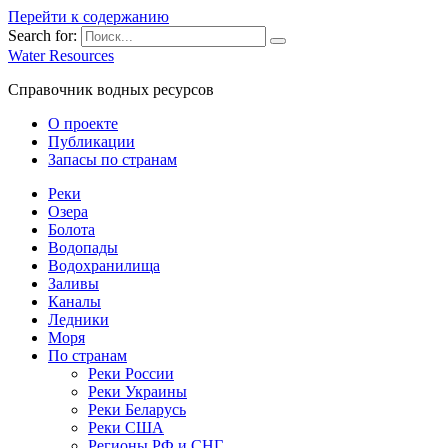
Перейти к содержанию
Search for:
Water Resources
Справочник водных ресурсов
О проекте
Публикации
Запасы по странам
Реки
Озера
Болота
Водопады
Водохранилища
Заливы
Каналы
Ледники
Моря
По странам
Реки России
Реки Украины
Реки Беларусь
Реки США
Регионы РФ и СНГ