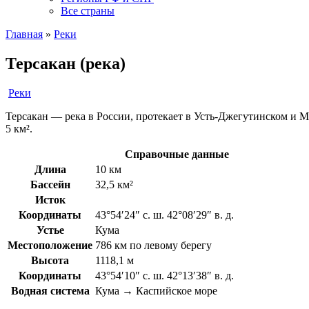
Все страны
Главная
»
Реки
Терсакан (река)
Реки
Терсакан — река в России, протекает в Усть-Джегутинском и М
5 км².
Справочные данные
Длина
10 км
Бассейн
32,5 км²
Исток
Координаты
43°54′24″ с. ш. 42°08′29″ в. д.
Устье
Кума
Местоположение
786 км по левому берегу
Высота
1118,1 м
Координаты
43°54′10″ с. ш. 42°13′38″ в. д.
Водная система
Кума → Каспийское море