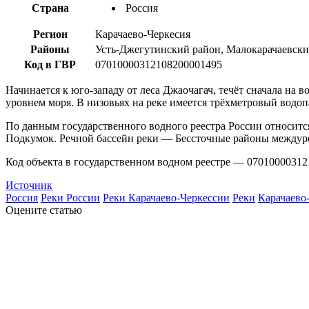
Страна
Россия
Регион
Карачаево-Черкесия
Районы
Усть-Джегутинский район, Малокарачаевски
Код в ГВР
07010000312108200001495
Начинается к юго-западу от леса Джаочагач, течёт сначала на в
уровнем моря. В низовьях на реке имеется трёхметровый водоп
По данным государственного водного реестра России относитс
Подкумок. Речной бассейн реки — Бессточные районы междуре
Код объекта в государственном водном реестре — 07010000312
Источник
Россия
Реки России
Реки Карачаево-Черкессии
Реки
Карачаево
Оцените статью