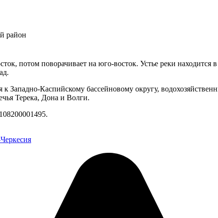
й район
осток, потом поворачивает на юго-восток. Устье реки находится в
ад.
я к Западно-Каспийскому бассейновому округу, водохозяйственн
чья Терека, Дона и Волги.
108200001495.
-Черкесия