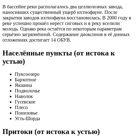
В бассейне реки располагалось два целлюлозных завода,
наносивших существенный ущерб ихтиофауне. После
закрытия заводов ихтиофауна восстановилась. В 2000 году в
реке успешно прошёл нерест сиговых и в реку вселили
молодь. Однако река остаётся по некоторым параметрам
серьёзно загрязнённой. Содержание диоксинов в её донных
отложениях достигает 14 ОБУВ.
Населённые пункты (от истока к
устью)
Пуксоозеро
Бархотное
Якшина
Подволочье
Наволок
Гусевское
Плесо
Понизовье
Усть-Шорда
Притоки (от истока к устью)