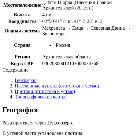
д. Усть-Шорда (Плесецкий район
Местоположение
Архангельской области)
Высота
45 м
Координаты
62°50′41″ с. ш. 41°15′23″ в. д.
Мехреньга → Емца → Северная Двина →
Водная система
Белое море
Страна
Россия
Регион
Архангельская область
Код в ГВР
03020300412103000033768
Содержание
География
Населённые пункты (от истока к устью)
Притоки (от истока к устью)
Топографические карты
География
Река протекает через Пуксоозеро.
В устевой части установлена плотина.