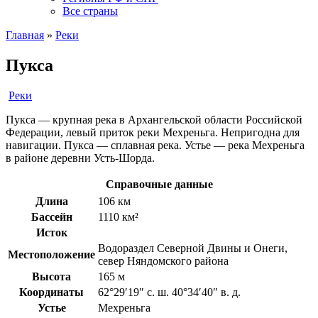
Все страны
Главная
»
Реки
Пукса
Реки
Пукса — крупная река в Архангельской области Российской
Федерации, левый приток реки Мехреньга. Непригодна для
навигации. Пукса — сплавная река. Устье — река Мехреньга
в районе деревни Усть-Шорда.
Справочные данные
Длина
106 км
Бассейн
1110 км²
Исток
Водораздел Северной Двины и Онеги,
Местоположение
север Няндомского района
Высота
165 м
Координаты
62°29′19″ с. ш. 40°34′40″ в. д.
Устье
Мехреньга