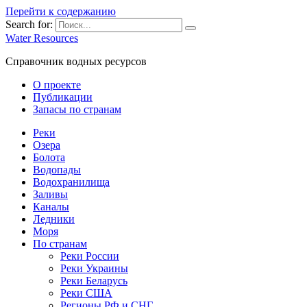
Перейти к содержанию
Search for:
Water Resources
Справочник водных ресурсов
О проекте
Публикации
Запасы по странам
Реки
Озера
Болота
Водопады
Водохранилища
Заливы
Каналы
Ледники
Моря
По странам
Реки России
Реки Украины
Реки Беларусь
Реки США
Регионы РФ и СНГ