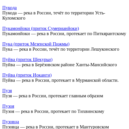
Пукода
Пукода — река в России, течёт по территории Усть-
Куломского
Пукамонйоки (приток Сумерианйоки)
Пукамонйоки — река в России, протекает по Питкярантскому
Пука (приток Мезенской Пижмы)
Пука — река в России, течёт по территории Лешуконского
Пуйва (приток Щекурьи)
Пуйва — река в Берёзовском районе Ханты-Мансийского
Пуйва (приток Иоканги)
Пуйва — река в России, протекает в Мурманской области.
Пузя
Пузя — река в России, протекает главным образом
Пузоя
Пузоя — река в России, протекает по Тихвинскому
Пузовца
Пузовца — река в России, протекает в Мантуровском