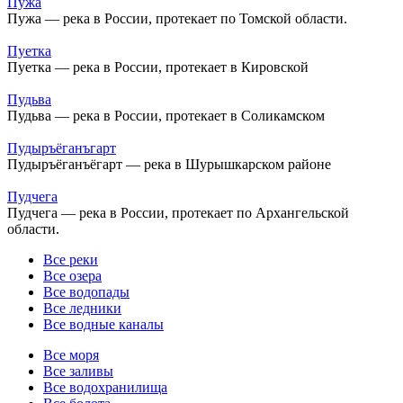
Пужа
Пужа — река в России, протекает по Томской области.
Пуетка
Пуетка — река в России, протекает в Кировской
Пудьва
Пудьва — река в России, протекает в Соликамском
Пудыръёганъгарт
Пудыръёганъёгарт — река в Шурышкарском районе
Пудчега
Пудчега — река в России, протекает по Архангельской
области.
Все реки
Все озера
Все водопады
Все ледники
Все водные каналы
Все моря
Все заливы
Все водохранилища