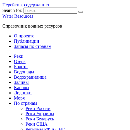
Перейти к содержанию
Search for:
Water Resources
Справочник водных ресурсов
О проекте
Публикации
Запасы по странам
Реки
Озера
Болота
Водопады
Водохранилища
Заливы
Каналы
Ледники
Моря
По странам
Реки России
Реки Украины
Реки Беларусь
Реки США
Регионы РФ и СНГ