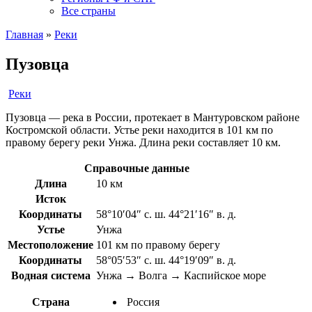
Все страны
Главная
»
Реки
Пузовца
Реки
Пузовца — река в России, протекает в Мантуровском районе
Костромской области. Устье реки находится в 101 км по
правому берегу реки Унжа. Длина реки составляет 10 км.
Справочные данные
Длина
10 км
Исток
Координаты
58°10′04″ с. ш. 44°21′16″ в. д.
Устье
Унжа
Местоположение
101 км по правому берегу
Координаты
58°05′53″ с. ш. 44°19′09″ в. д.
Водная система
Унжа → Волга → Каспийское море
Страна
Россия