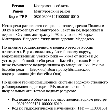
Регион
Костромская область
Район
Мантуровский район
Код в ГВР
08010300312110000016010
Исток реки расположен северо-восточнее деревни Полома в
30 км к юго-западу от Мантурово. Течёт на юг, пересекает в
деревне Ступино автотрассу Р-98 на участке Макарьев —
Мантурово. Впадает в Унжу ниже деревни Медведево.
По данным государственного водного реестра России
относится к Верхневолжскому бассейновому округу,
водохозяйственный участок реки — Унжа от истока и до
устья, речной подбассейн реки — Бассей притоков Волги
ниже Рыбинского водохранилища до впадения Оки. Речной
бассейн реки — (Верхняя) Волга до Куйбышевского
водохранилища (без бассейна Оки).
По данным геоинформационной системы водохозяйственного
районирования территории РФ, подготовленной
Федеральным агентством водных ресурсов:
Код водного объекта в государственном водном реестре
— 08010300312110000016010
Код по гидрологической изученности (ГИ) — 110001601