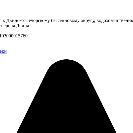
я к Двинско-Печорскому бассейновому округу, водохозяйственн
еверная Двина.
103000015760.
еки