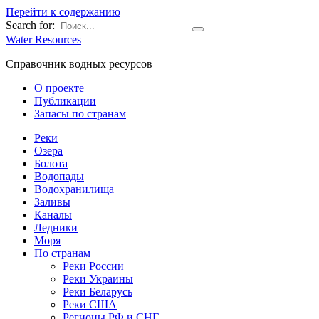
Перейти к содержанию
Search for:
Water Resources
Справочник водных ресурсов
О проекте
Публикации
Запасы по странам
Реки
Озера
Болота
Водопады
Водохранилища
Заливы
Каналы
Ледники
Моря
По странам
Реки России
Реки Украины
Реки Беларусь
Реки США
Регионы РФ и СНГ