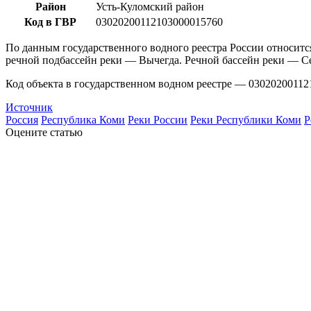
Район
Усть-Куломский район
Код в ГВР
03020200112103000015760
По данным государственного водного реестра России относитс
речной подбассейн реки — Вычегда. Речной бассейн реки — С
Код объекта в государственном водном реестре — 03020200112
Источник
Россия
Республика Коми
Реки России
Реки Республики Коми
Р
Оцените статью