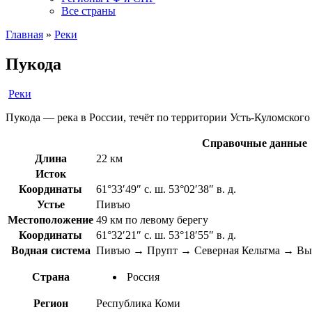
Все страны
Главная
»
Реки
Пукода
Реки
Пукода — река в России, течёт по территории Усть-Куломского
Справочные данные
Длина
22 км
Исток
Координаты
61°33′49″ с. ш. 53°02′38″ в. д.
Устье
Пивъю
Местоположение
49 км по левому берегу
Координаты
61°32′21″ с. ш. 53°18′55″ в. д.
Водная система
Пивъю → Прупт → Северная Кельтма → Выч
Страна
Россия
Регион
Республика Коми