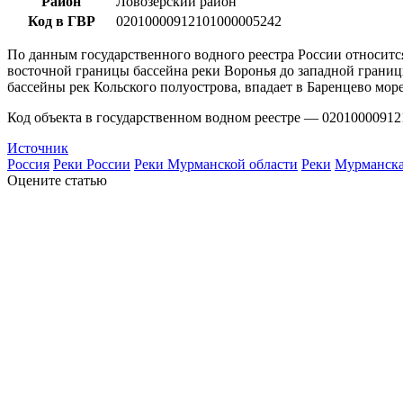
Район
Ловозерский район
Код в ГВР
02010000912101000005242
По данным государственного водного реестра России относитс
восточной границы бассейна реки Воронья до западной границ
бассейны рек Кольского полуострова, впадает в Баренцево море
Код объекта в государственном водном реестре — 02010000912
Источник
Россия
Реки России
Реки Мурманской области
Реки
Мурманска
Оцените статью