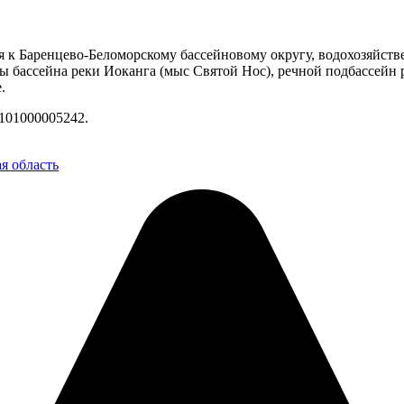
я к Баренцево-Беломорскому бассейновому округу, водохозяйств
ы бассейна реки Иоканга (мыс Святой Нос), речной подбассейн 
.
101000005242.
я область