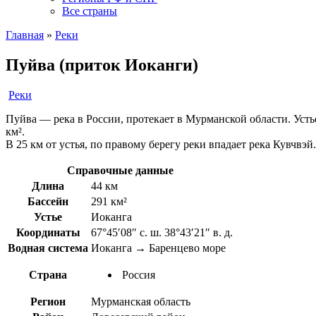
Все страны
Главная
»
Реки
Пуйва (приток Иоканги)
Реки
Пуйва — река в России, протекает в Мурманской области. Устье
км².
В 25 км от устья, по правому берегу реки впадает река Кувчвэй.
Справочные данные
Длина
44 км
Бассейн
291 км²
Устье
Иоканга
Координаты
67°45′08″ с. ш. 38°43′21″ в. д.
Водная система
Иоканга → Баренцево море
Страна
Россия
Регион
Мурманская область