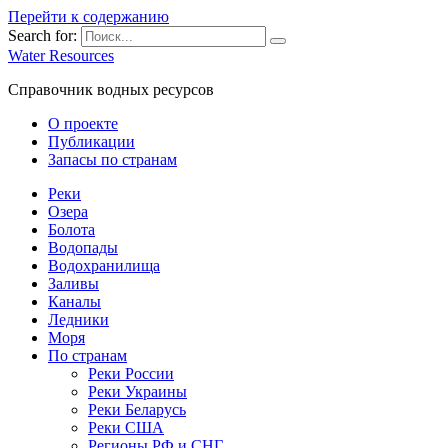
Перейти к содержанию
Search for:
Water Resources
Справочник водных ресурсов
О проекте
Публикации
Запасы по странам
Реки
Озера
Болота
Водопады
Водохранилища
Заливы
Каналы
Ледники
Моря
По странам
Реки России
Реки Украины
Реки Беларусь
Реки США
Регионы РФ и СНГ