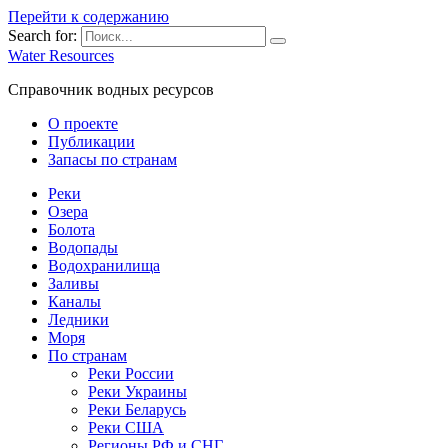
Перейти к содержанию
Search for:
Water Resources
Справочник водных ресурсов
О проекте
Публикации
Запасы по странам
Реки
Озера
Болота
Водопады
Водохранилища
Заливы
Каналы
Ледники
Моря
По странам
Реки России
Реки Украины
Реки Беларусь
Реки США
Регионы РФ и СНГ