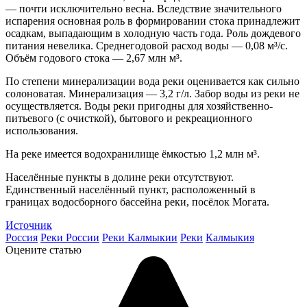
— почти исключительно весна. Вследствие значительного
испарения основная роль в формировании стока принадлежит
осадкам, выпадающим в холодную часть года. Роль дождевого
питания невелика. Среднегодовой расход воды — 0,08 м³/с.
Объём годового стока — 2,67 млн м³.
По степени минерализации вода реки оценивается как сильно
солоноватая. Минерализация — 3,2 г/л. Забор воды из реки не
осуществляется. Воды реки пригодны для хозяйственно-
питьевого (с очисткой), бытового и рекреационного
использования.
На реке имеется водохранилище ёмкостью 1,2 млн м³.
Населённые пункты в долине реки отсутствуют.
Единственный населённый пункт, расположенный в
границах водосборного бассейна реки, посёлок Могата.
Источник
Россия
Реки России
Реки Калмыкии
Реки
Калмыкия
Оцените статью