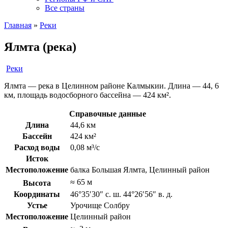
Все страны
Главная
»
Реки
Ялмта (река)
Реки
Ялмта — река в Целинном районе Калмыкии. Длина — 44, 6
км, площадь водосборного бассейна — 424 км².
Справочные данные
Длина
44,6 км
Бассейн
424 км²
Расход воды
0,08 м³/с
Исток
Местоположение
балка Большая Ялмта, Целинный район
≈ 65 м
Высота
Координаты
46°35′30″ с. ш. 44°26′56″ в. д.
Устье
Урочище Солбру
Местоположение
Целинный район