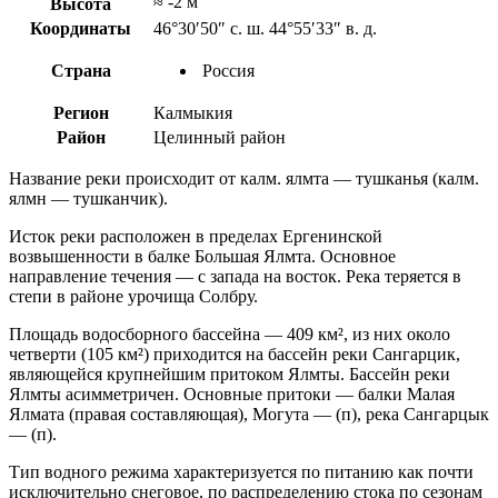
≈ -2 м
Высота
Координаты
46°30′50″ с. ш. 44°55′33″ в. д.
Страна
Россия
Регион
Калмыкия
Район
Целинный район
Название реки происходит от калм. ялмта — тушканья (калм.
ялмн — тушканчик).
Исток реки расположен в пределах Ергенинской
возвышенности в балке Большая Ялмта. Основное
направление течения — с запада на восток. Река теряется в
степи в районе урочища Солбру.
Площадь водосборного бассейна — 409 км², из них около
четверти (105 км²) приходится на бассейн реки Сангарцик,
являющейся крупнейшим притоком Ялмты. Бассейн реки
Ялмты асимметричен. Основные притоки — балки Малая
Ялмата (правая составляющая), Могута — (п), река Сангарцык
— (п).
Тип водного режима характеризуется по питанию как почти
исключительно снеговое, по распределению стока по сезонам