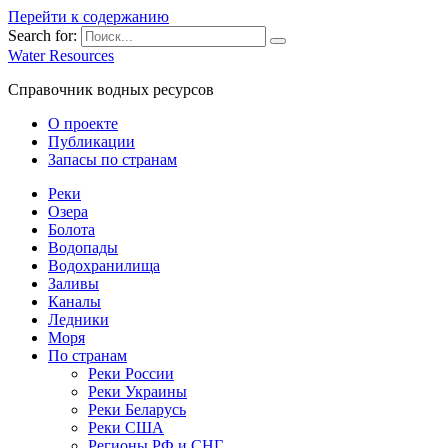
Перейти к содержанию
Search for:
Water Resources
Справочник водных ресурсов
О проекте
Публикации
Запасы по странам
Реки
Озера
Болота
Водопады
Водохранилища
Заливы
Каналы
Ледники
Моря
По странам
Реки России
Реки Украины
Реки Беларусь
Реки США
Регионы РФ и СНГ