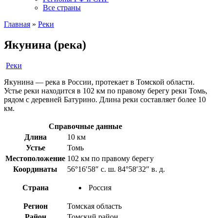
Все страны
Главная
»
Реки
Якунина (река)
Реки
Якунина — река в России, протекает в Томской области.
Устье реки находится в 102 км по правому берегу реки Томь,
рядом с деревней Батурино. Длина реки составляет более 10
км.
Справочные данные
Длина
10 км
Устье
Томь
Местоположение
102 км по правому берегу
Координаты
56°16′58″ с. ш. 84°58′32″ в. д.
Страна
Россия
Регион
Томская область
Район
Томский район