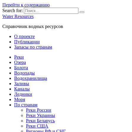
Перейти к содержанию
Search for:
Water Resources
Справочник водных ресурсов
О проекте
Публикации
Запасы по странам
Реки
Озера
Болота
Водопады
Водохранилища
Заливы
Каналы
Ледники
Моря
По странам
Реки России
Реки Украины
Реки Беларусь
Реки США
Регионы РФ и СНГ