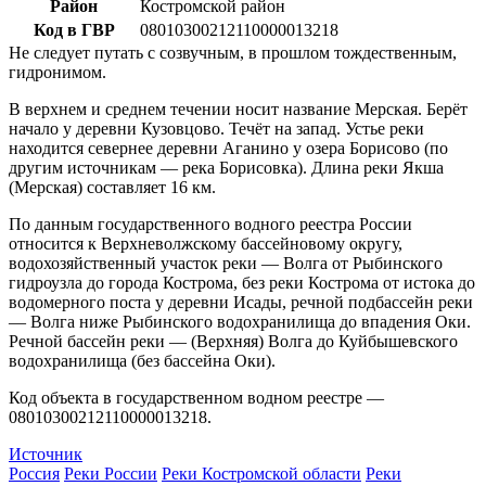
Район
Костромской район
Код в ГВР
08010300212110000013218
Не следует путать с созвучным, в прошлом тождественным,
гидронимом.
В верхнем и среднем течении носит название Мерская. Берёт
начало у деревни Кузовцово. Течёт на запад. Устье реки
находится севернее деревни Аганино у озера Борисово (по
другим источникам — река Борисовка). Длина реки Якша
(Мерская) составляет 16 км.
По данным государственного водного реестра России
относится к Верхневолжскому бассейновому округу,
водохозяйственный участок реки — Волга от Рыбинского
гидроузла до города Кострома, без реки Кострома от истока до
водомерного поста у деревни Исады, речной подбассейн реки
— Волга ниже Рыбинского водохранилища до впадения Оки.
Речной бассейн реки — (Верхняя) Волга до Куйбышевского
водохранилища (без бассейна Оки).
Код объекта в государственном водном реестре —
08010300212110000013218.
Источник
Россия
Реки России
Реки Костромской области
Реки