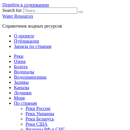
Перейти к содержанию
Search for:
Water Resources
Справочник водных ресурсов
О проекте
Публикации
Запасы по странам
Реки
Озера
Болота
Водопады
Водохранилища
Заливы
Каналы
Ледники
Моря
По странам
Реки России
Реки Украины
Реки Беларусь
Реки США
Регионы РФ и СНГ