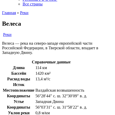
Все страны
Главная
»
Реки
Велеса
Реки
Велеса — река на северо-западе европейской части
Российской Федерации, в Тверской области, впадает в
Западную Двину.
Справочные данные
Длина
114 км
Бассейн
1420 км²
Расход воды
13,4 м³/с
Исток
Местоположение
Валдайская возвышенность
Координаты
56°28′44″ с. ш. 32°30′09″ в. д.
Устье
Западная Двина
Координаты
56°03′31″ с. ш. 31°58′22″ в. д.
Уклон реки
0,8 м/км