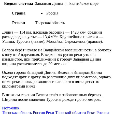
Водная система
Западная Двина → Балтийское море
Страна
Россия
Регион
Тверская область
Длина — 114 км, площадь бассейна — 1420 км², средний
расход воды в устье — 13,4 м³/с. Крупнейшие притоки —
Ушица, Туросна (левые), Можайка, Сереженька (правые).
Велеса берёт начало на Валдайской возвышенности, в болотах
к югу от Андреаполя. В верховьях русло реки узкое и
извилистое, при приближении к городу Западная Двина
ширина увеличивается до 20 метров.
Около города Западной Двины Велеса и Западная Двина
подходят друг к другу на расстояние двух километров, однако
ниже реки вновь расходятся и сливаются пятьюдесятью
километрами ниже.
В нижнем течении Велеса течёт в заболоченных берегах.
Ширина после впадения Туросны доходит до 30 метров.
Источник
Тверская область
Россия
Реки Тверской области
Реки России