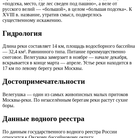
«подсека, место, где лес сведен под пашню», а веле от
русского велий — «большой», в целом «большая подсека». К
XVIII в. название, утратив смысл, подверглось
существенному искажению.
Гидрология
Длина реки составляет 14 км, площадь водосборного бассейна
— 32,4 км². Равнинного типа. Питание преимущественно
снеговое. Велегушка замерзает в ноябре — начале декабря,
вскрывается в конце марта — апреле. Устье реки находится в
17 км по левому берегу реки Москвы.
Достопримечательности
Велегушка — один из самых живописных малых притоков
Москвы-реки. По незаселённым берегам реки растут сухие
боры.
Данные водного реестра
По данным государственного водного реестра России
относится к Окскому бассейновому округу,