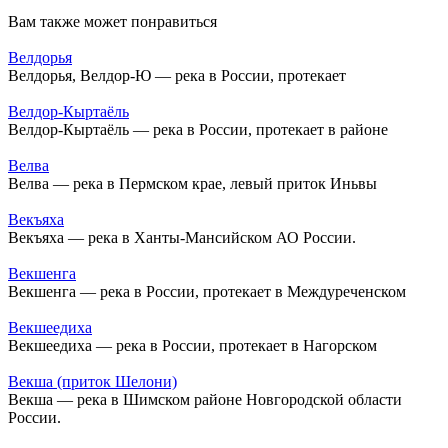
Вам также может понравиться
Велдорья
Велдорья, Велдор-Ю — река в России, протекает
Велдор-Кыртаёль
Велдор-Кыртаёль — река в России, протекает в районе
Велва
Велва — река в Пермском крае, левый приток Иньвы
Векъяха
Векъяха — река в Ханты-Мансийском АО России.
Векшенга
Векшенга — река в России, протекает в Междуреченском
Векшеедиха
Векшеедиха — река в России, протекает в Нагорском
Векша (приток Шелони)
Векша — река в Шимском районе Новгородской области
России.