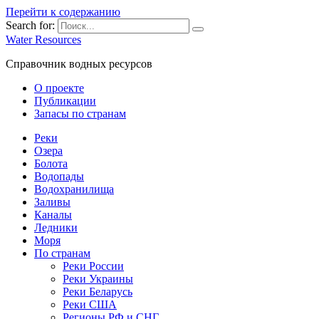
Перейти к содержанию
Search for:
Water Resources
Справочник водных ресурсов
О проекте
Публикации
Запасы по странам
Реки
Озера
Болота
Водопады
Водохранилища
Заливы
Каналы
Ледники
Моря
По странам
Реки России
Реки Украины
Реки Беларусь
Реки США
Регионы РФ и СНГ