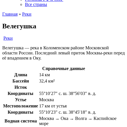
Все страны
Главная
»
Реки
Велегушка
Реки
Велегушка — река в Коломенском районе Московской
области России. Последний левый приток Москвы-реки перед
её впадением в Оку.
Справочные данные
Длина
14 км
Бассейн
32,4 км²
Исток
Координаты
55°10′27″ с. ш. 38°56′03″ в. д.
Устье
Москва
Местоположение
17 км от устья
Координаты
55°10′23″ с. ш. 38°45′18″ в. д.
Москва → Ока → Волга → Каспийское
Водная система
море