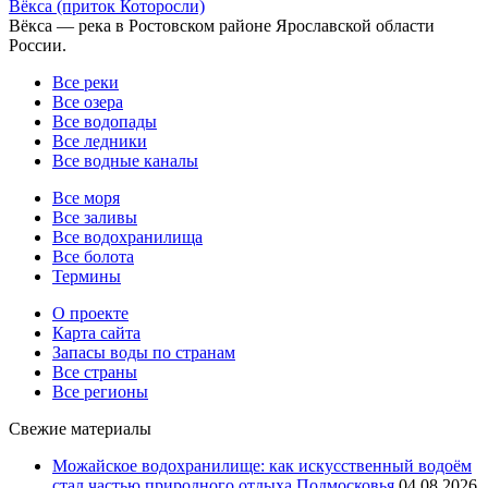
Вёкса (приток Которосли)
Вёкса — река в Ростовском районе Ярославской области
России.
Все реки
Все озера
Все водопады
Все ледники
Все водные каналы
Все моря
Все заливы
Все водохранилища
Все болота
Термины
О проекте
Карта сайта
Запасы воды по странам
Все страны
Все регионы
Свежие материалы
Можайское водохранилище: как искусственный водоём
стал частью природного отдыха Подмосковья
04.08.2026