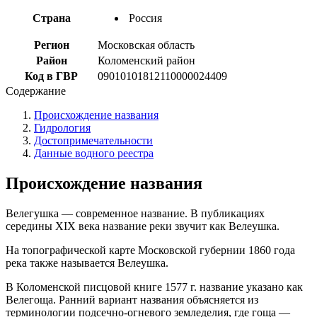
Страна
Россия
Регион
Московская область
Район
Коломенский район
Код в ГВР
09010101812110000024409
Содержание
Происхождение названия
Гидрология
Достопримечательности
Данные водного реестра
Происхождение названия
Велегушка — современное название. В публикациях
середины XIX века название реки звучит как Велеушка.
На топографической карте Московской губернии 1860 года
река также называется Велеушка.
В Коломенской писцовой книге 1577 г. название указано как
Велегоща. Ранний вариант названия объясняется из
терминологии подсечно-огневого земледелия, где гоща —