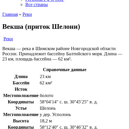
Все страны
Главная
»
Реки
Векша (приток Шелони)
Реки
Векша — река в Шимском районе Новгородской области
России. Принадлежит бассейну Балтийского моря. Длина —
23 км, площадь бассейна — 62 км².
Справочные данные
Длина
23 км
Бассейн
62 км²
Исток
Местоположение
болото
Координаты
58°04′14″ с. ш. 30°45′25″ в. д.
Устье
Шелонь
Местоположение
у дер. Усполонь
Высота
18,2 м
Координаты
58°12′40″ с. ш. 30°46′32″ в. д.