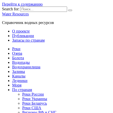
Перейти к содержанию
Search for:
Water Resources
Справочник водных ресурсов
О проекте
Публикации
Запасы по странам
Реки
Озера
Болота
Водопады
Водохранилища
Заливы
Каналы
Ледники
Моря
По странам
Реки России
Реки Украины
Реки Беларусь
Реки США
Регионы РФ и СНГ