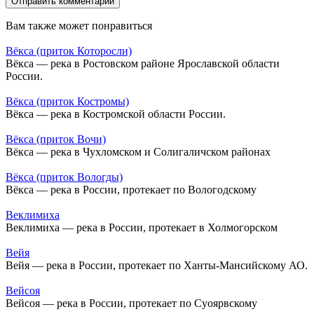
Вам также может понравиться
Вёкса (приток Которосли)
Вёкса — река в Ростовском районе Ярославской области
России.
Вёкса (приток Костромы)
Вёкса — река в Костромской области России.
Вёкса (приток Вочи)
Вёкса — река в Чухломском и Солигаличском районах
Вёкса (приток Вологды)
Вёкса — река в России, протекает по Вологодскому
Веклимиха
Веклимиха — река в России, протекает в Холмогорском
Вейя
Вейя — река в России, протекает по Ханты-Мансийскому АО.
Вейсоя
Вейсоя — река в России, протекает по Суоярвскому