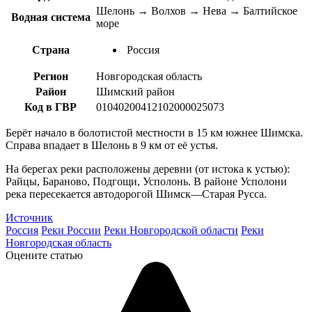
Шелонь → Волхов → Нева → Балтийское
Водная система
море
Страна
Россия
Регион
Новгородская область
Район
Шимский район
Код в ГВР
01040200412102000025073
Берёт начало в болотистой местности в 15 км южнее Шимска.
Справа впадает в Шелонь в 9 км от её устья.
На берегах реки расположены деревни (от истока к устью):
Райцы, Бараново, Подгощи, Усполонь. В районе Усполони
река пересекается автодорогой Шимск—Старая Русса.
Источник
Россия
Реки России
Реки Новгородской области
Реки
Новгородская область
Оцените статью