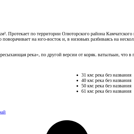
км². Протекает по территории Олюторского района Камчатского
ко поворачивает на юго-восток и, в низовьях разбиваясь на неск
ресыхающая река», по другой версии от коряк. ватылъын, что в
31 км: река без названия
40 км: река без названия
50 км: река без названия
61 км: река без названия
рай