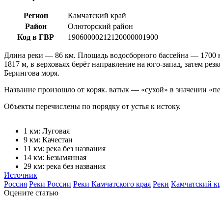
Регион
Камчатский край
Район
Олюторский район
Код в ГВР
19060000212120000001900
Длина реки — 86 км. Площадь водосборного бассейна — 1700 
1817 м, в верховьях берёт направление на юго-запад, затем рез
Берингова моря.
Название произошло от коряк. ватык — «сухой» в значении «пе
Объекты перечислены по порядку от устья к истоку.
1 км: Луговая
9 км: Качестан
11 км: река без названия
14 км: Безымянная
29 км: река без названия
Источник
Россия
Реки России
Реки Камчатского края
Реки
Камчатский к
Оцените статью