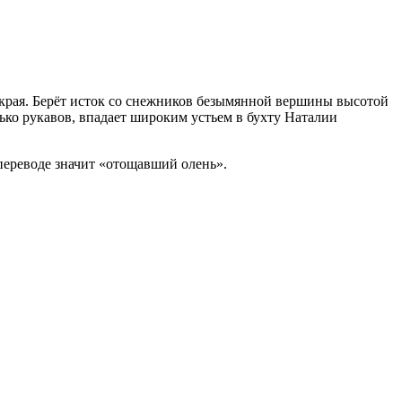
 края. Берёт исток со снежников безымянной вершины высотой
олько рукавов, впадает широким устьем в бухту Наталии
 переводе значит «отощавший олень».