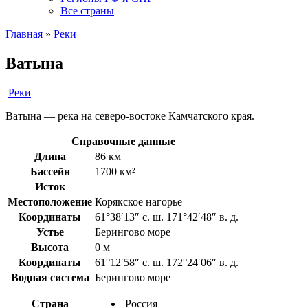
Все страны
Главная
»
Реки
Ватына
Реки
Ватына — река на северо-востоке Камчатского края.
Справочные данные
Длина
86 км
Бассейн
1700 км²
Исток
Местоположение
Корякское нагорье
Координаты
61°38′13″ с. ш. 171°42′48″ в. д.
Устье
Берингово море
Высота
0 м
Координаты
61°12′58″ с. ш. 172°24′06″ в. д.
Водная система
Берингово море
Страна
Россия