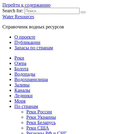
Перейти к содержанию
Search for:
Water Resources
Справочник водных ресурсов
О проекте
Публикации
Запасы по странам
Реки
Озера
Болота
Водопады
Водохранилища
Заливы
Каналы
Ледники
Моря
По странам
Реки России
Реки Украины
Реки Беларусь
Реки США
Регионы РФ и СНГ