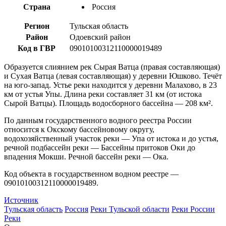
Страна
Россия
Регион
Тульская область
Район
Одоевский район
Код в ГВР
09010100312110000019489
Образуется слиянием рек Сырая Ватца (правая составляющая)
и Сухая Ватца (левая составляющая) у деревни Юшково. Течёт
на юго-запад. Устье реки находится у деревни Малахово, в 23
км от устья Упы. Длина реки составляет 31 км (от истока
Сырой Ватцы). Площадь водосборного бассейна — 208 км².
По данным государственного водного реестра России
относится к Окскому бассейновому округу,
водохозяйственный участок реки — Упа от истока и до устья,
речной подбассейн реки — Бассейны притоков Оки до
впадения Мокши. Речной бассейн реки — Ока.
Код объекта в государственном водном реестре —
09010100312110000019489.
Источник
Тульская область
Россия
Реки Тульской области
Реки России
Реки