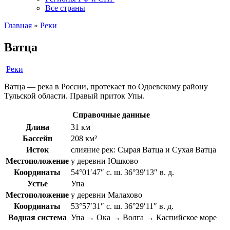
Все страны
Главная
»
Реки
Ватца
Реки
Ватца — река в России, протекает по Одоевскому району
Тульской области. Правый приток Упы.
Справочные данные
Длина
31 км
Бассейн
208 км²
Исток
слияние рек: Сырая Ватца и Сухая Ватца
Местоположение
у деревни Юшково
Координаты
54°01′47″ с. ш. 36°39′13″ в. д.
Устье
Упа
Местоположение
у деревни Малахово
Координаты
53°57′31″ с. ш. 36°29′11″ в. д.
Водная система
Упа → Ока → Волга → Каспийское море