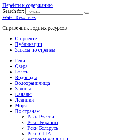
Перейти к содержанию
Search for:
Water Resources
Справочник водных ресурсов
О проекте
Публикации
Запасы по странам
Реки
Озера
Болота
Водопады
Водохранилища
Заливы
Каналы
Ледники
Моря
По странам
Реки России
Реки Украины
Реки Беларусь
Реки США
Регионы РФ и СНГ