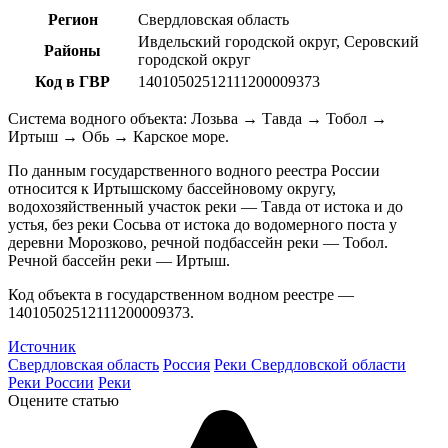
Регион
Свердловская область
Ивдельский городской округ, Серовский
Районы
городской округ
Код в ГВР
14010502512111200009373
Система водного объекта: Лозьва → Тавда → Тобол →
Иртыш → Обь → Карское море.
По данным государственного водного реестра России
относится к Иртышскому бассейновому округу,
водохозяйственный участок реки — Тавда от истока и до
устья, без реки Сосьва от истока до водомерного поста у
деревни Морозково, речной подбассейн реки — Тобол.
Речной бассейн реки — Иртыш.
Код объекта в государственном водном реестре —
14010502512111200009373.
Источник
Свердловская область
Россия
Реки Свердловской области
Реки России
Реки
Оцените статью