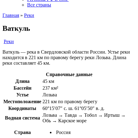
Все страны
Главная
»
Реки
Ваткуль
Реки
Ваткуль — река в Свердловской области России. Устье реки
находится в 221 км по правому берегу реки Лозьва. Длина
реки составляет 45 км.
Справочные данные
Длина
45 км
Бассейн
237 км²
Устье
Лозьва
Местоположение
221 км по правому берегу
Координаты
60°15′07″ с. ш. 61°05′50″ в. д.
Лозьва → Тавда → Тобол → Иртыш →
Водная система
Обь → Карское море
Страна
Россия