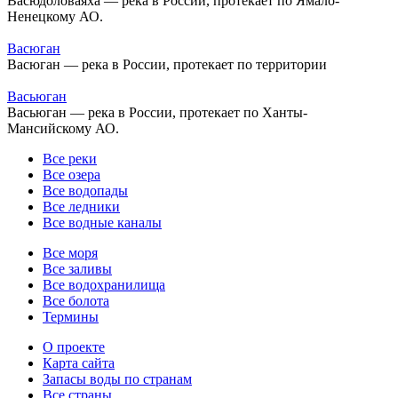
Васюдоловаяха — река в России, протекает по Ямало-
Ненецкому АО.
Васюган
Васюган — река в России, протекает по территории
Васьюган
Васьюган — река в России, протекает по Ханты-
Мансийскому АО.
Все реки
Все озера
Все водопады
Все ледники
Все водные каналы
Все моря
Все заливы
Все водохранилища
Все болота
Термины
О проекте
Карта сайта
Запасы воды по странам
Все страны