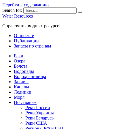
Перейти к содержанию
Search for:
Water Resources
Справочник водных ресурсов
О проекте
Публикации
Запасы по странам
Реки
Озера
Болота
Водопады
Водохранилища
Заливы
Каналы
Ледники
Моря
По странам
Реки России
Реки Украины
Реки Беларусь
Реки США
Регионы РФ и СНГ