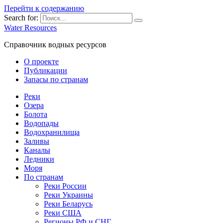
Перейти к содержанию
Search for:
Water Resources
Справочник водных ресурсов
О проекте
Публикации
Запасы по странам
Реки
Озера
Болота
Водопады
Водохранилища
Заливы
Каналы
Ледники
Моря
По странам
Реки России
Реки Украины
Реки Беларусь
Реки США
Регионы РФ и СНГ