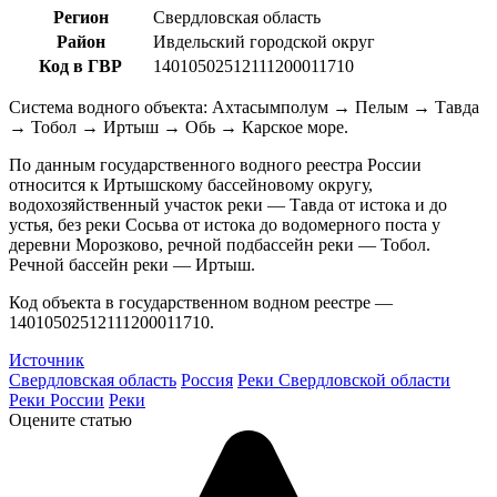
Регион
Свердловская область
Район
Ивдельский городской округ
Код в ГВР
14010502512111200011710
Система водного объекта: Ахтасымполум → Пелым → Тавда
→ Тобол → Иртыш → Обь → Карское море.
По данным государственного водного реестра России
относится к Иртышскому бассейновому округу,
водохозяйственный участок реки — Тавда от истока и до
устья, без реки Сосьва от истока до водомерного поста у
деревни Морозково, речной подбассейн реки — Тобол.
Речной бассейн реки — Иртыш.
Код объекта в государственном водном реестре —
14010502512111200011710.
Источник
Свердловская область
Россия
Реки Свердловской области
Реки России
Реки
Оцените статью