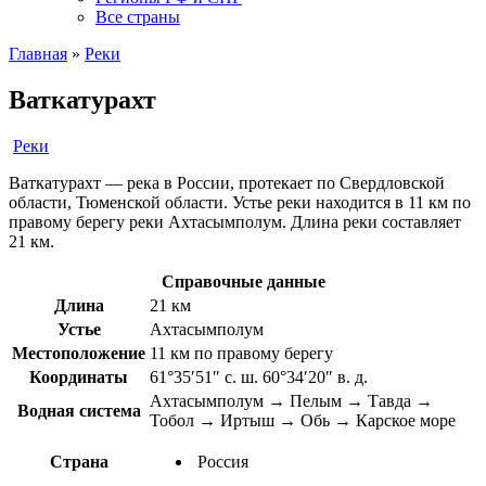
Все страны
Главная
»
Реки
Ваткатурахт
Реки
Ваткатурахт — река в России, протекает по Свердловской
области, Тюменской области. Устье реки находится в 11 км по
правому берегу реки Ахтасымполум. Длина реки составляет
21 км.
Справочные данные
Длина
21 км
Устье
Ахтасымполум
Местоположение
11 км по правому берегу
Координаты
61°35′51″ с. ш. 60°34′20″ в. д.
Ахтасымполум → Пелым → Тавда →
Водная система
Тобол → Иртыш → Обь → Карское море
Страна
Россия