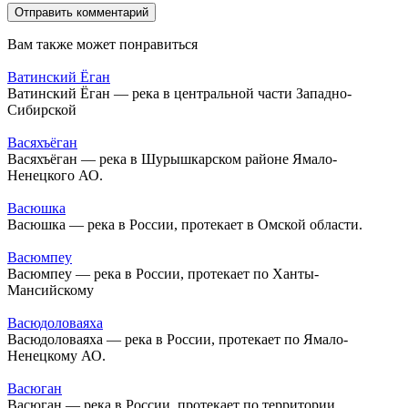
Вам также может понравиться
Ватинский Ёган
Ватинский Ёган — река в центральной части Западно-
Сибирской
Васяхъёган
Васяхъёган — река в Шурышкарском районе Ямало-
Ненецкого АО.
Васюшка
Васюшка — река в России, протекает в Омской области.
Васюмпеу
Васюмпеу — река в России, протекает по Ханты-
Мансийскому
Васюдоловаяха
Васюдоловаяха — река в России, протекает по Ямало-
Ненецкому АО.
Васюган
Васюган — река в России, протекает по территории