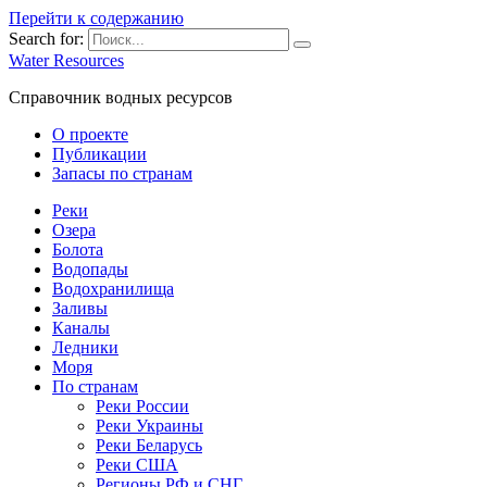
Перейти к содержанию
Search for:
Water Resources
Справочник водных ресурсов
О проекте
Публикации
Запасы по странам
Реки
Озера
Болота
Водопады
Водохранилища
Заливы
Каналы
Ледники
Моря
По странам
Реки России
Реки Украины
Реки Беларусь
Реки США
Регионы РФ и СНГ