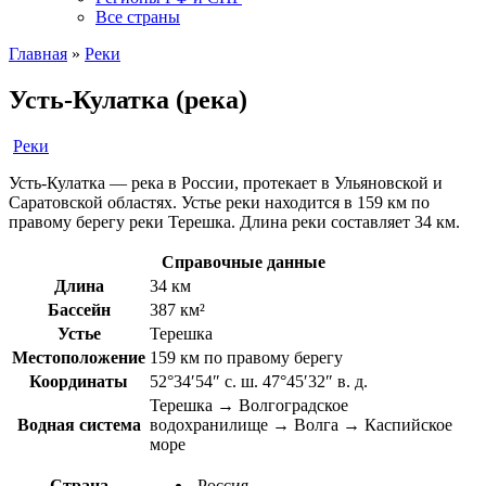
Все страны
Главная
»
Реки
Усть-Кулатка (река)
Реки
Усть-Кулатка — река в России, протекает в Ульяновской и
Саратовской областях. Устье реки находится в 159 км по
правому берегу реки Терешка. Длина реки составляет 34 км.
Справочные данные
Длина
34 км
Бассейн
387 км²
Устье
Терешка
Местоположение
159 км по правому берегу
Координаты
52°34′54″ с. ш. 47°45′32″ в. д.
Терешка → Волгоградское
Водная система
водохранилище → Волга → Каспийское
море
Страна
Россия