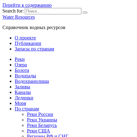
Перейти к содержанию
Search for:
Water Resources
Справочник водных ресурсов
О проекте
Публикации
Запасы по странам
Реки
Озера
Болота
Водопады
Водохранилища
Заливы
Каналы
Ледники
Моря
По странам
Реки России
Реки Украины
Реки Беларусь
Реки США
Регионы РФ и СНГ