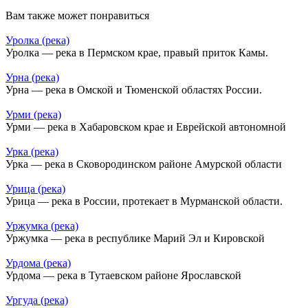
Вам также может понравиться
Уролка (река)
Уролка — река в Пермском крае, правый приток Камы.
Урна (река)
Урна — река в Омской и Тюменской областях России.
Урми (река)
Урми — река в Хабаровском крае и Еврейской автономной
Урка (река)
Урка — река в Сковородинском районе Амурской области
Урица (река)
Урица — река в России, протекает в Мурманской области.
Уржумка (река)
Уржумка — река в республике Марий Эл и Кировской
Урдома (река)
Урдома — река в Тутаевском районе Ярославской
Ургуда (река)