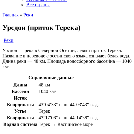
Все страны
Главная
»
Реки
Урсдон (приток Терека)
Реки
Урсдон — река в Северной Осетии, левый приток Терека.
Название в переводе с осетинского языка означает белая вода.
Длина реки — 48 км. Площадь водосборного бассейна — 1040
км².
Справочные данные
Длина
48 км
Бассейн
1040 км²
Исток
Координаты
43°04′33″ с. ш. 44°03′43″ в. д.
Устье
Терек
Координаты
43°17′08″ с. ш. 44°14′38″ в. д.
Водная система
Терек → Каспийское море