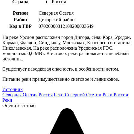
Страна
Россия
Регион
Северная Осетия
Район
Дигорский район
Код в ГВР
07020000312108200003649
На реке Урсдон расположен город Дигора, сёла: Кора, Урсдон,
Карман, Фалдон, Синдзикау, Мостиздах, Красногор и станица
Николаевская. На реке расположена Урсдонская ГЭС,
мощностью 0,6 МВт. В истоках реки располагается лечебный
источник.
Существует паводковая опасность, в особенности летом.
Питание реки преимущественно снеговое и ледниковое.
Источник
Северная Осетия
Россия
Реки Северной Осетии
Реки России
Реки
Оцените статью