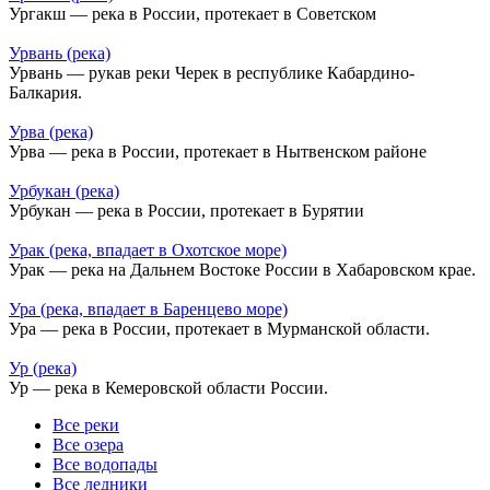
Ургакш — река в России, протекает в Советском
Урвань (река)
Урвань — рукав реки Черек в республике Кабардино-
Балкария.
Урва (река)
Урва — река в России, протекает в Нытвенском районе
Урбукан (река)
Урбукан — река в России, протекает в Бурятии
Урак (река, впадает в Охотское море)
Урак — река на Дальнем Востоке России в Хабаровском крае.
Ура (река, впадает в Баренцево море)
Ура — река в России, протекает в Мурманской области.
Ур (река)
Ур — река в Кемеровской области России.
Все реки
Все озера
Все водопады
Все ледники