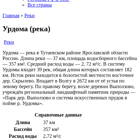
Все страны
Главная
»
Реки
Урдома (река)
Реки
Урдома — река в Тутаевском районе Ярославской области
России. Длина реки — 37 км, площадь водосборного бассейна
— 357 км². Средний расход воды — 2, 72 м³/с. В систему
Урдомы входит 39 рек, общая длина которых составляет 182
км. Исток реки находится в болотистой местности восточнее
дер. Скрылево. Впадает в Волгу в 2672 км от её устья по
левому берегу. По правому берегу, возле деревни Выползово,
учреждён региональный ландшафтный памятник природы —
«Парк дер. Выползово и система искусственных прудов в
пойме р. Урдомы».
Справочные данные
Длина
37 км
Бассейн
357 км²
Расход воды
2,72 м³/с