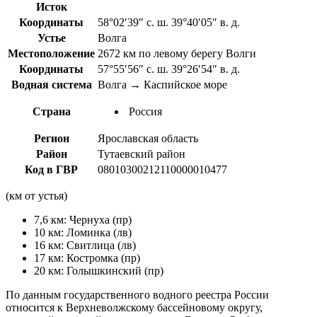
Исток
Координаты
58°02′39″ с. ш. 39°40′05″ в. д.
Устье
Волга
Местоположение
2672 км по левому берегу Волги
Координаты
57°55′56″ с. ш. 39°26′54″ в. д.
Водная система
Волга → Каспийское море
Страна
Россия
Регион
Ярославская область
Район
Тутаевский район
Код в ГВР
08010300212110000010477
(км от устья)
7,6 км: Чернуха (пр)
10 км: Ломинка (лв)
16 км: Свитлица (лв)
17 км: Костромка (пр)
20 км: Голышкинский (пр)
По данным государственного водного реестра России
относится к Верхневолжскому бассейновому округу,