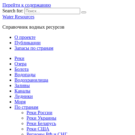
Перейти к содержанию
Search for:
Water Resources
Справочник водных ресурсов
О проекте
Публикации
Запасы по странам
Реки
Озера
Болота
Водопады
Водохранилища
Заливы
Каналы
Ледники
Моря
По странам
Реки России
Реки Украины
Реки Беларусь
Реки США
Регионы РФ и СНГ