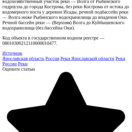
водохозяйственный участок реки — Волга от Рыбинского
гидроузла до города Кострома, без реки Кострома от истока до
водомерного поста у деревни Исады, речной подбассейн реки
— Волга ниже Рыбинского водохранилища до впадения Оки.
Речной бассейн реки — (Верхняя) Волга до Куйбышевского
водохранилища (без бассейна Оки).
Код объекта в государственном водном реестре —
08010300212110000010477.
Источник
Ярославская область
Россия
Реки Ярославской области
Реки
России
Реки
Оцените статью