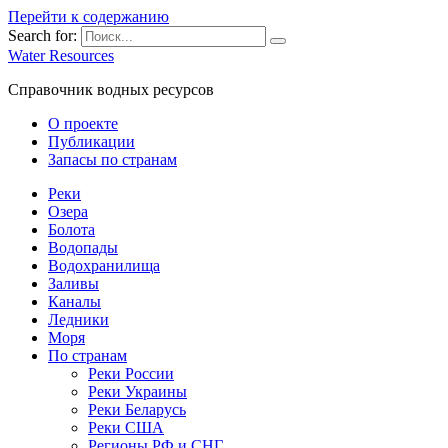
Перейти к содержанию
Search for:
Water Resources
Справочник водных ресурсов
О проекте
Публикации
Запасы по странам
Реки
Озера
Болота
Водопады
Водохранилища
Заливы
Каналы
Ледники
Моря
По странам
Реки России
Реки Украины
Реки Беларусь
Реки США
Регионы РФ и СНГ