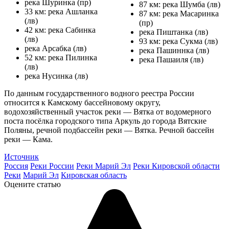
река Шуринка (пр)
87 км: река Шумба (лв)
33 км: река Ашланка
87 км: река Масаринка
(лв)
(пр)
42 км: река Сабинка
река Пиштанка (лв)
(лв)
93 км: река Сукма (лв)
река Арсабка (лв)
река Пашиннка (лв)
52 км: река Пилинка
река Пашаиля (лв)
(лв)
река Нусинка (лв)
По данным государственного водного реестра России
относится к Камскому бассейновому округу,
водохозяйственный участок реки — Вятка от водомерного
поста посёлка городского типа Аркуль до города Вятские
Поляны, речной подбассейн реки — Вятка. Речной бассейн
реки — Кама.
Источник
Россия
Реки России
Реки Марий Эл
Реки Кировской области
Реки
Марий Эл
Кировская область
Оцените статью