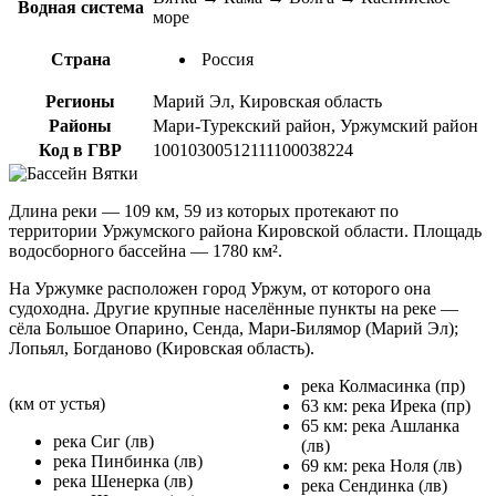
Водная система
море
Страна
Россия
Регионы
Марий Эл, Кировская область
Районы
Мари-Турекский район, Уржумский район
Код в ГВР
10010300512111100038224
Длина реки — 109 км, 59 из которых протекают по
территории Уржумского района Кировской области. Площадь
водосборного бассейна — 1780 км².
На Уржумке расположен город Уржум, от которого она
судоходна. Другие крупные населённые пункты на реке —
сёла Большое Опарино, Сенда, Мари-Билямор (Марий Эл);
Лопьял, Богданово (Кировская область).
река Колмасинка (пр)
(км от устья)
63 км: река Ирека (пр)
65 км: река Ашланка
река Сиг (лв)
(лв)
река Пинбинка (лв)
69 км: река Ноля (лв)
река Шенерка (лв)
река Сендинка (лв)