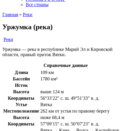
Все страны
Главная
»
Реки
Уржумка (река)
Реки
Уржумка — река в республике Марий Эл и Кировской
области, правый приток Вятки.
Справочные данные
Длина
109 км
Бассейн
1780 км²
Исток
Высота
выше 124 м
Координаты
56°33′22″ с. ш. 49°51′33″ в. д.
Устье
Вятка
Местоположение
262 км от устья по правому берегу
Высота
ниже 68,4 м
Координаты
57°09′15″ с. ш. 50°07′23″ в. д.
Вятка → Кама → Волга → Каспийское