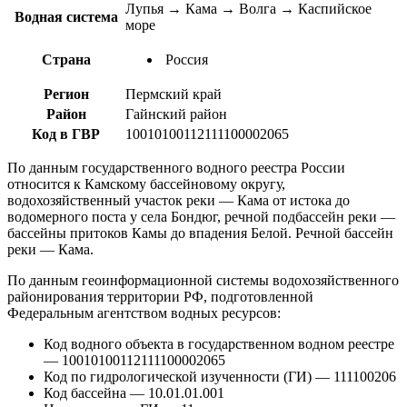
Лупья → Кама → Волга → Каспийское
Водная система
море
Страна
Россия
Регион
Пермский край
Район
Гайнский район
Код в ГВР
10010100112111100002065
По данным государственного водного реестра России
относится к Камскому бассейновому округу,
водохозяйственный участок реки — Кама от истока до
водомерного поста у села Бондюг, речной подбассейн реки —
бассейны притоков Камы до впадения Белой. Речной бассейн
реки — Кама.
По данным геоинформационной системы водохозяйственного
районирования территории РФ, подготовленной
Федеральным агентством водных ресурсов:
Код водного объекта в государственном водном реестре
— 10010100112111100002065
Код по гидрологической изученности (ГИ) — 111100206
Код бассейна — 10.01.01.001