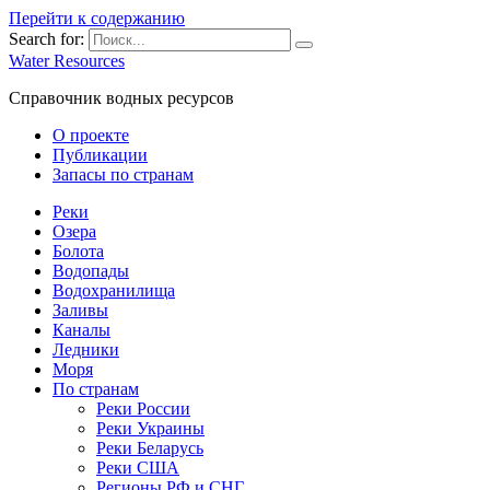
Перейти к содержанию
Search for:
Water Resources
Справочник водных ресурсов
О проекте
Публикации
Запасы по странам
Реки
Озера
Болота
Водопады
Водохранилища
Заливы
Каналы
Ледники
Моря
По странам
Реки России
Реки Украины
Реки Беларусь
Реки США
Регионы РФ и СНГ