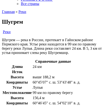
Все страны
Главная
»
Реки
Шугрем
Реки
Шугрем — река в России, протекает в Гайнском районе
Пермского края. Устье реки находится в 99 км по правому
берегу реки Лупья. Длина реки составляет 24 км. В 5, 3 км от
устья принимает слева реку Шугремшор.
Справочные данные
Длина
24 км
Исток
Высота
выше 188,2 м
Координаты
60°45′07″ с. ш. 53°43′48″ в. д.
Устье
Лупья
Местоположение
99 км по правому берегу
Высота
156,4 м
Координаты
60°46′45″ с. ш. 54°02′10″ в. д.