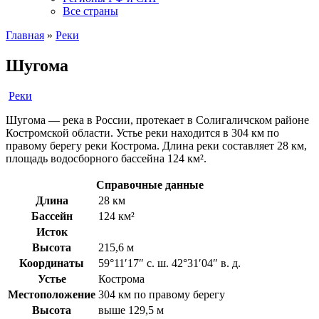
Все страны
Главная
»
Реки
Шугома
Реки
Шугома — река в России, протекает в Солигаличском районе
Костромской области. Устье реки находится в 304 км по
правому берегу реки Кострома. Длина реки составляет 28 км,
площадь водосборного бассейна 124 км².
Справочные данные
Длина
28 км
Бассейн
124 км²
Исток
Высота
215,6 м
Координаты
59°11′17″ с. ш. 42°31′04″ в. д.
Устье
Кострома
Местоположение
304 км по правому берегу
Высота
выше 129,5 м