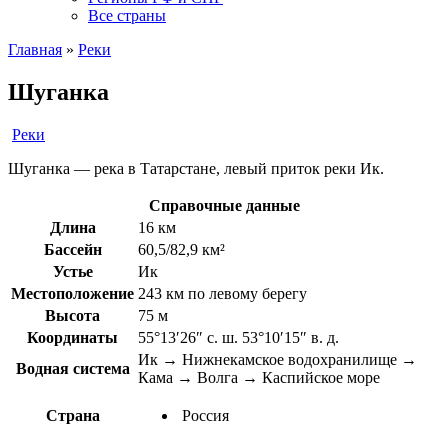
Все страны
Главная
»
Реки
Шуганка
Реки
Шуганка — река в Татарстане, левый приток реки Ик.
Справочные данные
Длина
16 км
Бассейн
60,5/82,9 км²
Устье
Ик
Местоположение
243 км по левому берегу
Высота
75 м
Координаты
55°13′26″ с. ш. 53°10′15″ в. д.
Ик → Нижнекамское водохранилище →
Водная система
Кама → Волга → Каспийское море
Страна
Россия