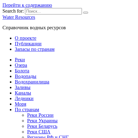
Перейти к содержанию
Search for:
Water Resources
Справочник водных ресурсов
О проекте
Публикации
Запасы по странам
Реки
Озера
Болота
Водопады
Водохранилища
Заливы
Каналы
Ледники
Моря
По странам
Реки России
Реки Украины
Реки Беларусь
Реки США
Регионы РФ и СНГ