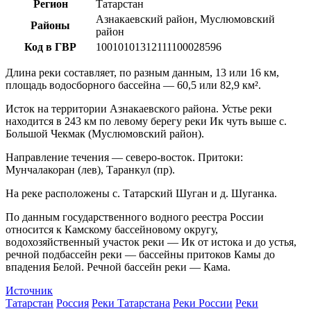
Регион
Татарстан
Азнакаевский район, Муслюмовский
Районы
район
Код в ГВР
10010101312111100028596
Длина реки составляет, по разным данным, 13 или 16 км,
площадь водосборного бассейна — 60,5 или 82,9 км².
Исток на территории Азнакаевского района. Устье реки
находится в 243 км по левому берегу реки Ик чуть выше с.
Большой Чекмак (Муслюмовский район).
Направление течения — северо-восток. Притоки:
Мунчалакоран (лев), Таранкул (пр).
На реке расположены с. Татарский Шуган и д. Шуганка.
По данным государственного водного реестра России
относится к Камскому бассейновому округу,
водохозяйственный участок реки — Ик от истока и до устья,
речной подбассейн реки — бассейны притоков Камы до
впадения Белой. Речной бассейн реки — Кама.
Источник
Татарстан
Россия
Реки Татарстана
Реки России
Реки