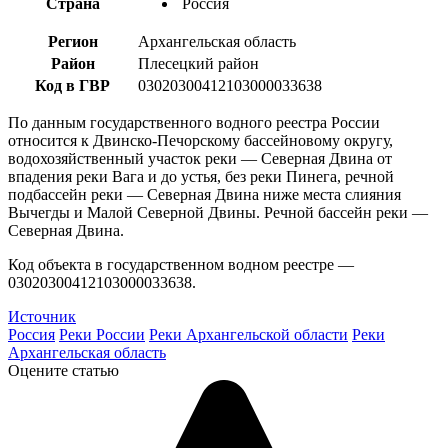
Страна
Россия
Регион
Архангельская область
Район
Плесецкий район
Код в ГВР
03020300412103000033638
По данным государственного водного реестра России
относится к Двинско-Печорскому бассейновому округу,
водохозяйственный участок реки — Северная Двина от
впадения реки Вага и до устья, без реки Пинега, речной
подбассейн реки — Северная Двина ниже места слияния
Вычегды и Малой Северной Двины. Речной бассейн реки —
Северная Двина.
Код объекта в государственном водном реестре —
03020300412103000033638.
Источник
Россия
Реки России
Реки Архангельской области
Реки
Архангельская область
Оцените статью