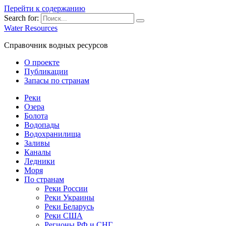
Перейти к содержанию
Search for:
Water Resources
Справочник водных ресурсов
О проекте
Публикации
Запасы по странам
Реки
Озера
Болота
Водопады
Водохранилища
Заливы
Каналы
Ледники
Моря
По странам
Реки России
Реки Украины
Реки Беларусь
Реки США
Регионы РФ и СНГ