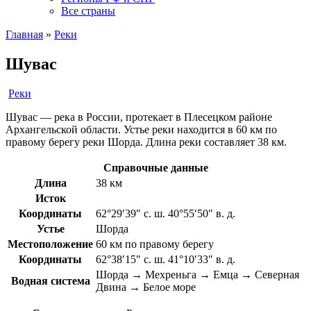
Все страны
Главная
»
Реки
Шувас
Реки
Шувас — река в России, протекает в Плесецком районе
Архангельской области. Устье реки находится в 60 км по
правому берегу реки Шорда. Длина реки составляет 38 км.
Справочные данные
Длина
38 км
Исток
Координаты
62°29′39″ с. ш. 40°55′50″ в. д.
Устье
Шорда
Местоположение
60 км по правому берегу
Координаты
62°38′15″ с. ш. 41°10′33″ в. д.
Шорда → Мехреньга → Емца → Северная
Водная система
Двина → Белое море