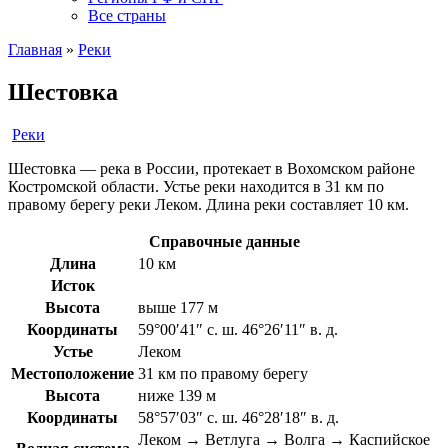
Все страны
Главная
»
Реки
Шестовка
Реки
Шестовка — река в России, протекает в Вохомском районе
Костромской области. Устье реки находится в 31 км по
правому берегу реки Леком. Длина реки составляет 10 км.
Справочные данные
Длина
10 км
Исток
Высота
выше 177 м
Координаты
59°00′41″ с. ш. 46°26′11″ в. д.
Устье
Леком
Местоположение
31 км по правому берегу
Высота
ниже 139 м
Координаты
58°57′03″ с. ш. 46°28′18″ в. д.
Леком → Ветлуга → Волга → Каспийское