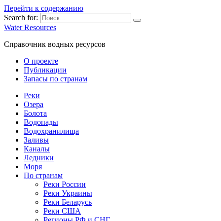
Перейти к содержанию
Search for:
Water Resources
Справочник водных ресурсов
О проекте
Публикации
Запасы по странам
Реки
Озера
Болота
Водопады
Водохранилища
Заливы
Каналы
Ледники
Моря
По странам
Реки России
Реки Украины
Реки Беларусь
Реки США
Регионы РФ и СНГ