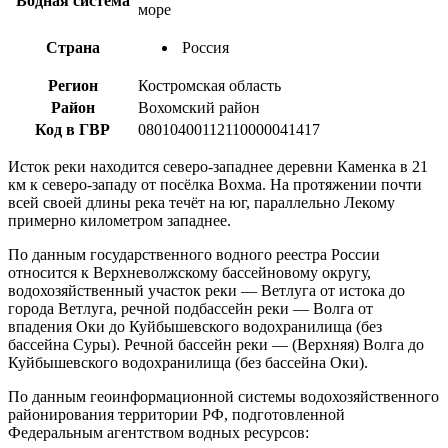
Водная система
море
Страна
Россия
Регион
Костромская область
Район
Вохомский район
Код в ГВР
08010400112110000041417
Исток реки находится северо-западнее деревни Каменка в 21
км к северо-западу от посёлка Вохма. На протяжении почти
всей своей длины река течёт на юг, параллельно Лекому
примерно километром западнее.
По данным государственного водного реестра России
относится к Верхневолжскому бассейновому округу,
водохозяйственный участок реки — Ветлуга от истока до
города Ветлуга, речной подбассейн реки — Волга от
впадения Оки до Куйбышевского водохранилища (без
бассейна Суры). Речной бассейн реки — (Верхняя) Волга до
Куйбышевского водохранилища (без бассейна Оки).
По данным геоинформационной системы водохозяйственного
районирования территории РФ, подготовленной
Федеральным агентством водных ресурсов: