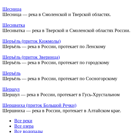
Шесница
Шесница — река в Смоленской и Тверской областях.
Шесиватка
Шесиватка — река в Тверской и Смоленской областях России.
Шеръёль (приток Кижмолы)
Шеръёль — река в России, протекает по Ленскому
Шеръёль (приток Зверинца)
Шеръёль — река в России, протекает по городскому
Шеръёль
Шеръёль — река в России, протекает по Сосногорскому
Шершул
Шершул — река в России, протекает в Гусь-Хрустальном
Шершниха (приток Большой Речки)
Шершниха — река в России, протекает в Алтайском крае.
Все реки
Все озера
Все водопады