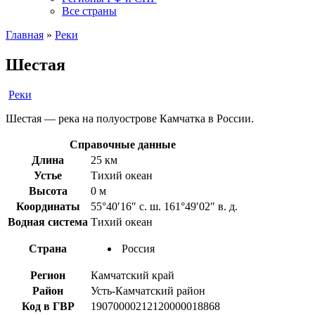
Все страны
Главная
»
Реки
Шестая
Реки
Шестая — река на полуострове Камчатка в России.
Справочные данные
Длина
25 км
Устье
Тихий океан
Высота
0 м
Координаты
55°40′16″ с. ш. 161°49′02″ в. д.
Водная система
Тихий океан
Страна
Россия
Регион
Камчатский край
Район
Усть-Камчатский район
Код в ГВР
19070000212120000018868