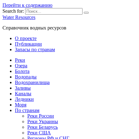
Перейти к содержанию
Search for:
Water Resources
Справочник водных ресурсов
О проекте
Публикации
Запасы по странам
Реки
Озера
Болота
Водопады
Водохранилища
Заливы
Каналы
Ледники
Моря
По странам
Реки России
Реки Украины
Реки Беларусь
Реки США
Регионы РФ и СНГ