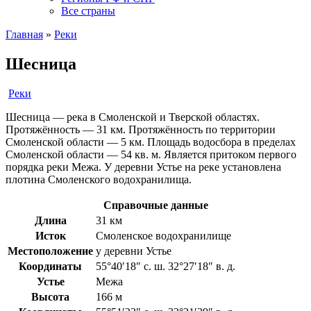
Все страны
Главная
»
Реки
Шесница
Реки
Шесница — река в Смоленской и Тверской областях.
Протяжённость — 31 км. Протяжённость по территории
Смоленской области — 5 км. Площадь водосбора в пределах
Смоленской области — 54 кв. м. Является притоком первого
порядка реки Межа. У деревни Устье на реке установлена
плотина Смоленского водохранилища.
Справочные данные
Длина
31 км
Исток
Смоленское водохранилище
Местоположение
у деревни Устье
Координаты
55°40′18″ с. ш. 32°27′18″ в. д.
Устье
Межа
Высота
166 м