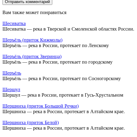
Вам также может понравиться
Шесиватка
Шесиватка — река в Тверской и Смоленской областях России.
Шеръёль (приток Кижмолы)
Шеръёль — река в России, протекает по Ленскому
Шеръёль (приток Зверинца)
Шеръёль — река в России, протекает по городскому
Шеръёль
Шеръёль — река в России, протекает по Сосногорскому
Шершул
Шершул — река в России, протекает в Гусь-Хрустальном
Шершниха (приток Большой Речки)
Шершниха — река в России, протекает в Алтайском крае.
Шершниха (приток Белой)
Шершниха — река в России, протекает в Алтайском крае.