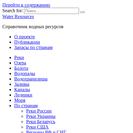
Перейти к содержанию
Search for:
Water Resources
Справочник водных ресурсов
О проекте
Публикации
Запасы по странам
Реки
Озера
Болота
Водопады
Водохранилища
Заливы
Каналы
Ледники
Моря
По странам
Реки России
Реки Украины
Реки Беларусь
Реки США
Регионы РФ и СНГ