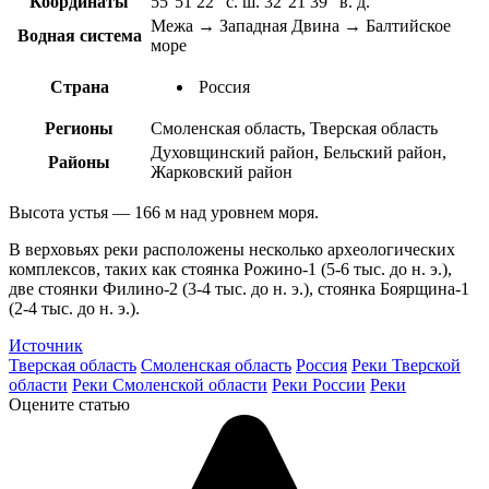
Координаты
55°51′22″ с. ш. 32°21′39″ в. д.
Межа → Западная Двина → Балтийское
Водная система
море
Страна
Россия
Регионы
Смоленская область, Тверская область
Духовщинский район, Бельский район,
Районы
Жарковский район
Высота устья — 166 м над уровнем моря.
В верховьях реки расположены несколько археологических
комплексов, таких как стоянка Рожино-1 (5-6 тыс. до н. э.),
две стоянки Филино-2 (3-4 тыс. до н. э.), стоянка Боярщина-1
(2-4 тыс. до н. э.).
Источник
Тверская область
Смоленская область
Россия
Реки Тверской
области
Реки Смоленской области
Реки России
Реки
Оцените статью