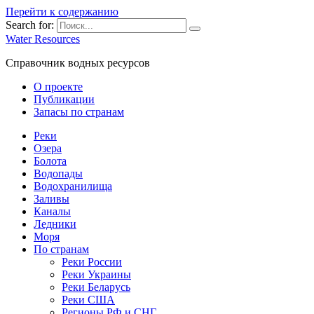
Перейти к содержанию
Search for:
Water Resources
Справочник водных ресурсов
О проекте
Публикации
Запасы по странам
Реки
Озера
Болота
Водопады
Водохранилища
Заливы
Каналы
Ледники
Моря
По странам
Реки России
Реки Украины
Реки Беларусь
Реки США
Регионы РФ и СНГ