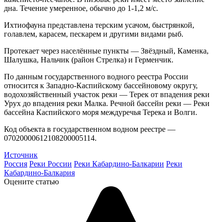
дна. Течение умеренное, обычно до 1-1,2 м/с.
Ихтиофауна представлена терским усачом, быстрянкой,
голавлем, карасем, пескарем и другими видами рыб.
Протекает через населённые пункты — Звёздный, Каменка,
Шалушка, Нальчик (район Стрелка) и Герменчик.
По данным государственного водного реестра России
относится к Западно-Каспийскому бассейновому округу,
водохозяйственный участок реки — Терек от впадения реки
Урух до впадения реки Малка. Речной бассейн реки — Реки
бассейна Каспийского моря междуречья Терека и Волги.
Код объекта в государственном водном реестре —
07020000612108200005114.
Источник
Россия
Реки России
Реки Кабардино-Балкарии
Реки
Кабардино-Балкария
Оцените статью