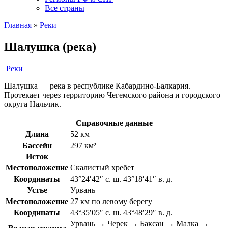
Все страны
Главная
»
Реки
Шалушка (река)
Реки
Шалушка — река в республике Кабардино-Балкария.
Протекает через территорию Чегемского района и городского
округа Нальчик.
Справочные данные
Длина
52 км
Бассейн
297 км²
Исток
Местоположение
Скалистый хребет
Координаты
43°24′42″ с. ш. 43°18′41″ в. д.
Устье
Урвань
Местоположение
27 км по левому берегу
Координаты
43°35′05″ с. ш. 43°48′29″ в. д.
Урвань → Черек → Баксан → Малка →