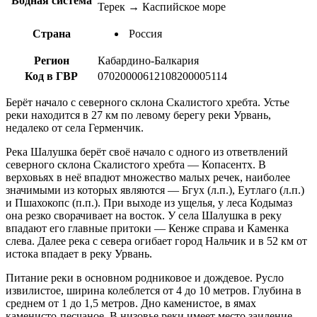
Водная система
Терек → Каспийское море
Страна
Россия
Регион
Кабардино-Балкария
Код в ГВР
07020000612108200005114
Берёт начало с северного склона Скалистого хребта. Устье
реки находится в 27 км по левому берегу реки Урвань,
недалеко от села Герменчик.
Река Шалушка берёт своё начало с одного из ответвлений
северного склона Скалистого хребта — Копасентх. В
верховьях в неё впадют множество малых речек, наиболее
значимыми из которых являются — Бгух (л.п.), Еутлаго (л.п.)
и Пшахокопс (п.п.). При выходе из ущелья, у леса Кодымаз
она резко сворачивает на восток. У села Шалушка в реку
впадают его главные притоки — Кенже справа и Каменка
слева. Далее река с севера огибает город Нальчик и в 52 км от
истока впадает в реку Урвань.
Питание реки в основном родниковое и дождевое. Русло
извилистое, ширина колеблется от 4 до 10 метров. Глубина в
среднем от 1 до 1,5 метров. Дно каменистое, в ямах
каменисто-песчаное. В низовье реки имеет место заиление