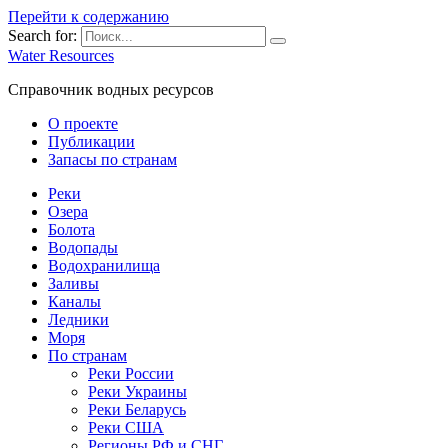
Перейти к содержанию
Search for:
Water Resources
Справочник водных ресурсов
О проекте
Публикации
Запасы по странам
Реки
Озера
Болота
Водопады
Водохранилища
Заливы
Каналы
Ледники
Моря
По странам
Реки России
Реки Украины
Реки Беларусь
Реки США
Регионы РФ и СНГ