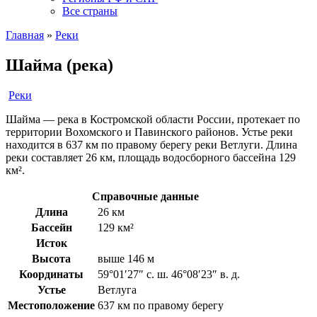
Все страны
Главная
»
Реки
Шайма (река)
Реки
Шайма — река в Костромской области России, протекает по
территории Вохомского и Павинского районов. Устье реки
находится в 637 км по правому берегу реки Ветлуги. Длина
реки составляет 26 км, площадь водосборного бассейна 129
км².
Справочные данные
Длина
26 км
Бассейн
129 км²
Исток
Высота
выше 146 м
Координаты
59°01′27″ с. ш. 46°08′23″ в. д.
Устье
Ветлуга
Местоположение
637 км по правому берегу