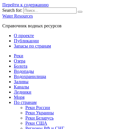
Перейти к содержанию
Search for:
Water Resources
Справочник водных ресурсов
О проекте
Публикации
Запасы по странам
Реки
Озера
Болота
Водопады
Водохранилища
Заливы
Каналы
Ледники
Моря
По странам
Реки России
Реки Украины
Реки Беларусь
Реки США
Регионы РФ и СНГ