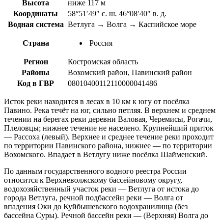
Высота
ниже 117 м
Координаты
58°51′49″ с. ш. 46°08′40″ в. д.
Водная система
Ветлуга → Волга → Каспийское море
Страна
Россия
Регион
Костромская область
Районы
Вохомский район, Павинский район
Код в ГВР
08010400112110000041486
Исток реки находится в лесах в 10 км к югу от посёлка
Павино. Река течёт на юг, сильно петляя. В верхнем и среднем
течении на берегах реки деревни Валовая, Черемисы, Рогачи,
Плеловцы; нижнее течение не населено. Крупнейший приток
— Рассоха (левый). Верхнее и среднее течение реки проходит
по территории Павинского района, нижнее — по территории
Вохомского. Впадает в Ветлугу ниже посёлка Шайменский.
По данным государственного водного реестра России
относится к Верхневолжскому бассейновому округу,
водохозяйственный участок реки — Ветлуга от истока до
города Ветлуга, речной подбассейн реки — Волга от
впадения Оки до Куйбышевского водохранилища (без
бассейна Суры). Речной бассейн реки — (Верхняя) Волга до