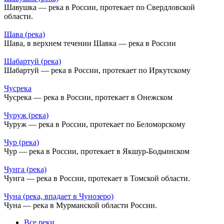
Шавушка — река в России, протекает по Свердловской
области.
Шава (река)
Шава, в верхнем течении Шавка — река в России
Шабартуй (река)
Шабартуй — река в России, протекает по Иркутскому
Чусрека
Чусрека — река в России, протекает в Онежском
Чуруж (река)
Чуруж — река в России, протекает по Беломорскому
Чур (река)
Чур — река в России, протекает в Якшур-Бодьинском
Чунга (река)
Чунга — река в России, протекает в Томской области.
Чуна (река, впадает в Чунозеро)
Чуна — река в Мурманской области России.
Все реки