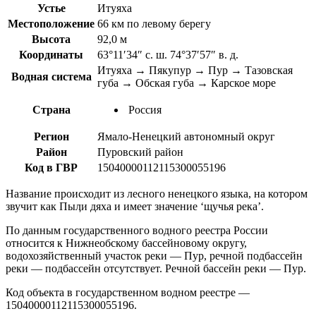
Устье
Итуяха
Местоположение
66 км по левому берегу
Высота
92,0 м
Координаты
63°11′34″ с. ш. 74°37′57″ в. д.
Итуяха → Пякупур → Пур → Тазовская
Водная система
губа → Обская губа → Карское море
Страна
Россия
Регион
Ямало-Ненецкий автономный округ
Район
Пуровский район
Код в ГВР
15040000112115300055196
Название происходит из лесного ненецкого языка, на котором
звучит как Пыӆи дяха и имеет значение ‘щучья река’.
По данным государственного водного реестра России
относится к Нижнеобскому бассейновому округу,
водохозяйственный участок реки — Пур, речной подбассейн
реки — подбассейн отсутствует. Речной бассейн реки — Пур.
Код объекта в государственном водном реестре —
15040000112115300055196.