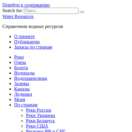
Перейти к содержанию
Search for:
Water Resources
Справочник водных ресурсов
О проекте
Публикации
Запасы по странам
Реки
Озера
Болота
Водопады
Водохранилища
Заливы
Каналы
Ледники
Моря
По странам
Реки России
Реки Украины
Реки Беларусь
Реки США
Регионы РФ и СНГ