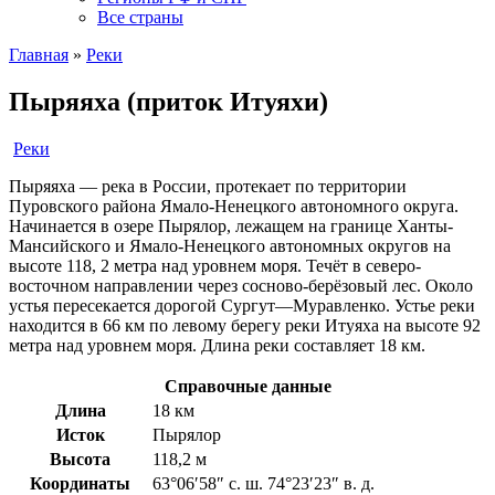
Все страны
Главная
»
Реки
Пыряяха (приток Итуяхи)
Реки
Пыряяха — река в России, протекает по территории
Пуровского района Ямало-Ненецкого автономного округа.
Начинается в озере Пырялор, лежащем на границе Ханты-
Мансийского и Ямало-Ненецкого автономных округов на
высоте 118, 2 метра над уровнем моря. Течёт в северо-
восточном направлении через сосново-берёзовый лес. Около
устья пересекается дорогой Сургут—Муравленко. Устье реки
находится в 66 км по левому берегу реки Итуяха на высоте 92
метра над уровнем моря. Длина реки составляет 18 км.
Справочные данные
Длина
18 км
Исток
Пырялор
Высота
118,2 м
Координаты
63°06′58″ с. ш. 74°23′23″ в. д.