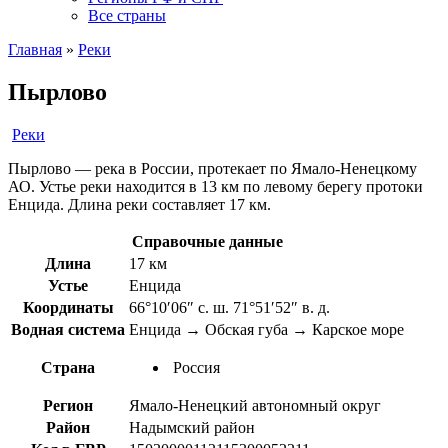
Все страны
Главная
»
Реки
Пырлово
Реки
Пырлово — река в России, протекает по Ямало-Ненецкому
АО. Устье реки находится в 13 км по левому берегу протоки
Енцида. Длина реки составляет 17 км.
Справочные данные
Длина
17 км
Устье
Енцида
Координаты
66°10′06″ с. ш. 71°51′52″ в. д.
Водная система
Енцида → Обская губа → Карское море
Страна
Россия
Регион
Ямало-Ненецкий автономный округ
Район
Надымский район