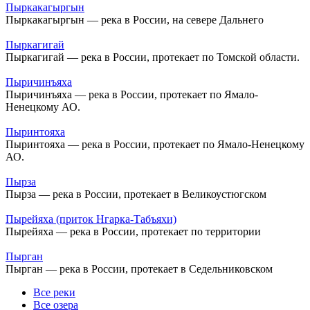
Пыркакагыргын
Пыркакагыргын — река в России, на севере Дальнего
Пыркагигай
Пыркагигай — река в России, протекает по Томской области.
Пыричинъяха
Пыричинъяха — река в России, протекает по Ямало-
Ненецкому АО.
Пыринтояха
Пыринтояха — река в России, протекает по Ямало-Ненецкому
АО.
Пырза
Пырза — река в России, протекает в Великоустюгском
Пырейяха (приток Нгарка-Табъяхи)
Пырейяха — река в России, протекает по территории
Пырган
Пырган — река в России, протекает в Седельниковском
Все реки
Все озера