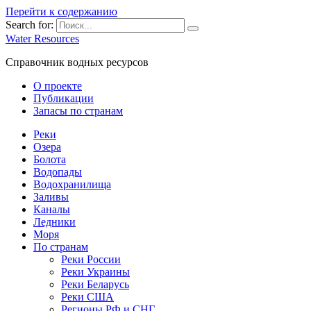
Перейти к содержанию
Search for:
Water Resources
Справочник водных ресурсов
О проекте
Публикации
Запасы по странам
Реки
Озера
Болота
Водопады
Водохранилища
Заливы
Каналы
Ледники
Моря
По странам
Реки России
Реки Украины
Реки Беларусь
Реки США
Регионы РФ и СНГ