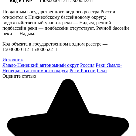
Код в ГВР
15030000112115300052211
По данным государственного водного реестра России
относится к Нижнеобскому бассейновому округу,
водохозяйственный участок реки — Надым, речной
подбассейн реки — подбассейн отсутствует. Речной бассейн
реки — Надым.
Код объекта в государственном водном реестре —
15030000112115300052211.
Источник
Ямало-Ненецкий автономный округ
Россия
Реки Ямало-
Ненецкого автономного округа
Реки России
Реки
Оцените статью