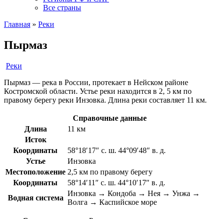
Все страны
Главная
»
Реки
Пырмаз
Реки
Пырмаз — река в России, протекает в Нейском районе
Костромской области. Устье реки находится в 2, 5 км по
правому берегу реки Инзовка. Длина реки составляет 11 км.
Справочные данные
Длина
11 км
Исток
Координаты
58°18′17″ с. ш. 44°09′48″ в. д.
Устье
Инзовка
Местоположение
2,5 км по правому берегу
Координаты
58°14′11″ с. ш. 44°10′17″ в. д.
Инзовка → Кондоба → Нея → Унжа →
Водная система
Волга → Каспийское море