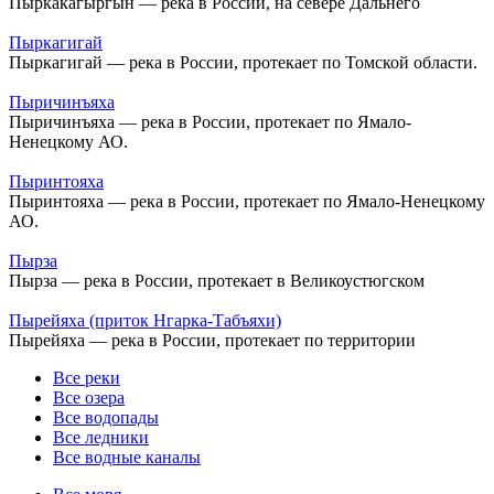
Пыркакагыргын — река в России, на севере Дальнего
Пыркагигай
Пыркагигай — река в России, протекает по Томской области.
Пыричинъяха
Пыричинъяха — река в России, протекает по Ямало-
Ненецкому АО.
Пыринтояха
Пыринтояха — река в России, протекает по Ямало-Ненецкому
АО.
Пырза
Пырза — река в России, протекает в Великоустюгском
Пырейяха (приток Нгарка-Табъяхи)
Пырейяха — река в России, протекает по территории
Все реки
Все озера
Все водопады
Все ледники
Все водные каналы