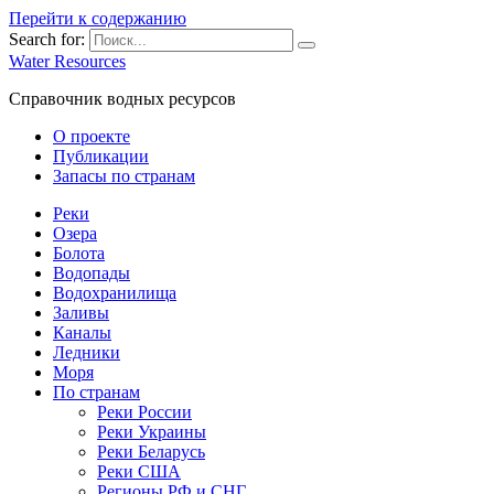
Перейти к содержанию
Search for:
Water Resources
Справочник водных ресурсов
О проекте
Публикации
Запасы по странам
Реки
Озера
Болота
Водопады
Водохранилища
Заливы
Каналы
Ледники
Моря
По странам
Реки России
Реки Украины
Реки Беларусь
Реки США
Регионы РФ и СНГ