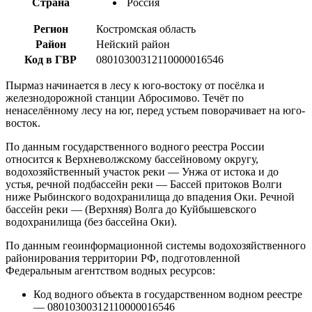
Страна
Россия
Регион
Костромская область
Район
Нейский район
Код в ГВР
08010300312110000016546
Пырмаз начинается в лесу к юго-востоку от посёлка и
железнодорожной станции Абросимово. Течёт по
ненаселённому лесу на юг, перед устьем поворачивает на юго-
восток.
По данным государственного водного реестра России
относится к Верхневолжскому бассейновому округу,
водохозяйственный участок реки — Унжа от истока и до
устья, речной подбассейн реки — Бассей притоков Волги
ниже Рыбинского водохранилища до впадения Оки. Речной
бассейн реки — (Верхняя) Волга до Куйбышевского
водохранилища (без бассейна Оки).
По данным геоинформационной системы водохозяйственного
районирования территории РФ, подготовленной
Федеральным агентством водных ресурсов:
Код водного объекта в государственном водном реестре
— 08010300312110000016546