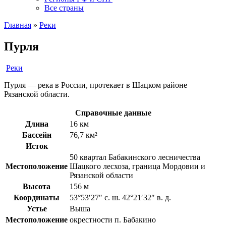
Все страны
Главная
»
Реки
Пурля
Реки
Пурля — река в России, протекает в Шацком районе
Рязанской области.
Справочные данные
Длина
16 км
Бассейн
76,7 км²
Исток
50 квартал Бабакинского лесничества
Местоположение
Шацкого лесхоза, граница Мордовии и
Рязанской области
Высота
156 м
Координаты
53°53′27″ с. ш. 42°21′32″ в. д.
Устье
Выша
Местоположение
окрестности п. Бабакино