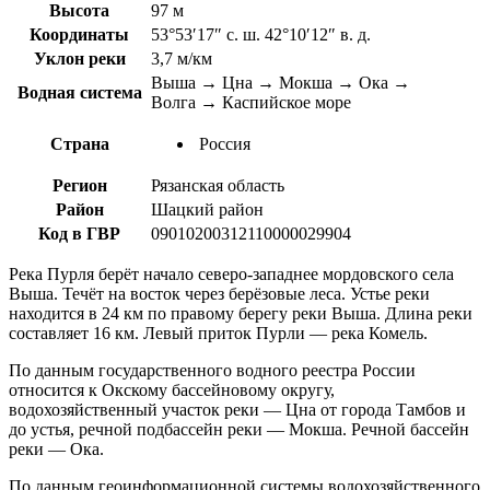
Высота
97 м
Координаты
53°53′17″ с. ш. 42°10′12″ в. д.
Уклон реки
3,7 м/км
Выша → Цна → Мокша → Ока →
Водная система
Волга → Каспийское море
Страна
Россия
Регион
Рязанская область
Район
Шацкий район
Код в ГВР
09010200312110000029904
Река Пурля берёт начало северо-западнее мордовского села
Выша. Течёт на восток через берёзовые леса. Устье реки
находится в 24 км по правому берегу реки Выша. Длина реки
составляет 16 км. Левый приток Пурли — река Комель.
По данным государственного водного реестра России
относится к Окскому бассейновому округу,
водохозяйственный участок реки — Цна от города Тамбов и
до устья, речной подбассейн реки — Мокша. Речной бассейн
реки — Ока.
По данным геоинформационной системы водохозяйственного