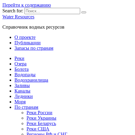
Перейти к содержанию
Search for:
Water Resources
Справочник водных ресурсов
О проекте
Публикации
Запасы по странам
Реки
Озера
Болота
Водопады
Водохранилища
Заливы
Каналы
Ледники
Моря
По странам
Реки России
Реки Украины
Реки Беларусь
Реки США
Регионы РФ и СНГ