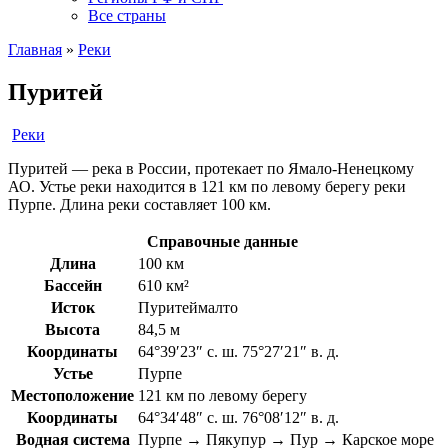
Все страны
Главная
»
Реки
Пуритей
Реки
Пуритей — река в России, протекает по Ямало-Ненецкому
АО. Устье реки находится в 121 км по левому берегу реки
Пурпе. Длина реки составляет 100 км.
Справочные данные
Длина
100 км
Бассейн
610 км²
Исток
Пуритеймалто
Высота
84,5 м
Координаты
64°39′23″ с. ш. 75°27′21″ в. д.
Устье
Пурпе
Местоположение
121 км по левому берегу
Координаты
64°34′48″ с. ш. 76°08′12″ в. д.
Водная система
Пурпе → Пякупур → Пур → Карское море