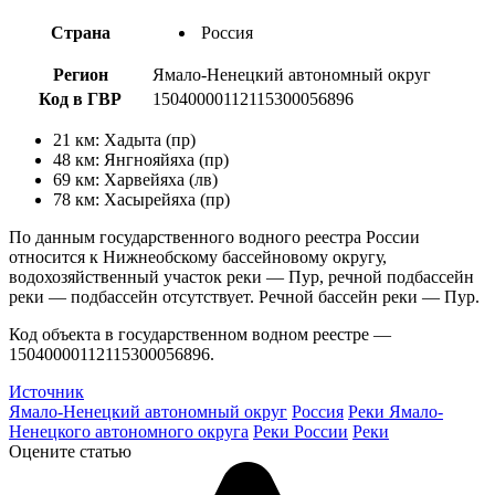
Страна
Россия
Регион
Ямало-Ненецкий автономный округ
Код в ГВР
15040000112115300056896
21 км: Хадыта (пр)
48 км: Янгнояйяха (пр)
69 км: Харвейяха (лв)
78 км: Хасырейяха (пр)
По данным государственного водного реестра России
относится к Нижнеобскому бассейновому округу,
водохозяйственный участок реки — Пур, речной подбассейн
реки — подбассейн отсутствует. Речной бассейн реки — Пур.
Код объекта в государственном водном реестре —
15040000112115300056896.
Источник
Ямало-Ненецкий автономный округ
Россия
Реки Ямало-
Ненецкого автономного округа
Реки России
Реки
Оцените статью