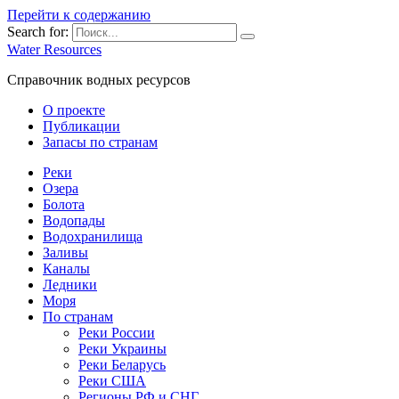
Перейти к содержанию
Search for:
Water Resources
Справочник водных ресурсов
О проекте
Публикации
Запасы по странам
Реки
Озера
Болота
Водопады
Водохранилища
Заливы
Каналы
Ледники
Моря
По странам
Реки России
Реки Украины
Реки Беларусь
Реки США
Регионы РФ и СНГ