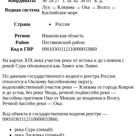
Координаты
56°28′27″ с. ш. 42°38′03″ в. д.
Лух → Клязьма → Ока → Волга →
Водная система
Каспийское море
Страна
Россия
Регион
Ивановская область
Район
Пестяковский район
Код в ГВР
09010301112110000033860
На картах XIX века участок реки от истока и до слияния с
рекой Сура обозначался как Ламех или Ламиг.
По данным государственного водного реестра России
относится к Окскому бассейновому округу,
водохозяйственный участок реки — Клязьма от города Ковров
и до устья, без реки Уводь, речной подбассейн реки —
бассейны притоков Оки от Мокши до впадения в Волгу.
Речной бассейн реки — Ока.
Код объекта в государственном водном реестре —
09010301112110000033860.
река Сура (левый)
река Ласковка (правый)