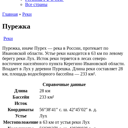
Все страны
Главная
»
Реки
Пурежка
Реки
Пурежка, иначе Пурех — река в России, протекает по
Ивановской области. Устье реки находится в 63 км по левому
берегу реки Лух. Исток реки теряется в лесах северо-
восточнее населённого пункта Керегино Ивановской области.
Впадает в Лух у деревни Пурешка. Длина реки составляет 28
км, площадь водосборного бассейна — 233 км².
Справочные данные
Длина
28 км
Бассейн
233 км²
Исток
Координаты
56°38′41″ с. ш. 42°45′02″ в. д.
Устье
Лух
Местоположение
в 63 км от устья реки Лух