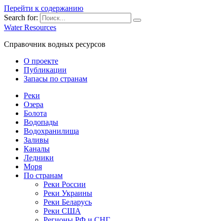
Перейти к содержанию
Search for:
Water Resources
Справочник водных ресурсов
О проекте
Публикации
Запасы по странам
Реки
Озера
Болота
Водопады
Водохранилища
Заливы
Каналы
Ледники
Моря
По странам
Реки России
Реки Украины
Реки Беларусь
Реки США
Регионы РФ и СНГ