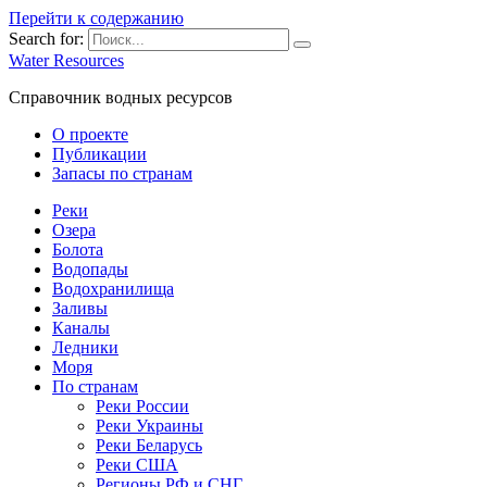
Перейти к содержанию
Search for:
Water Resources
Справочник водных ресурсов
О проекте
Публикации
Запасы по странам
Реки
Озера
Болота
Водопады
Водохранилища
Заливы
Каналы
Ледники
Моря
По странам
Реки России
Реки Украины
Реки Беларусь
Реки США
Регионы РФ и СНГ