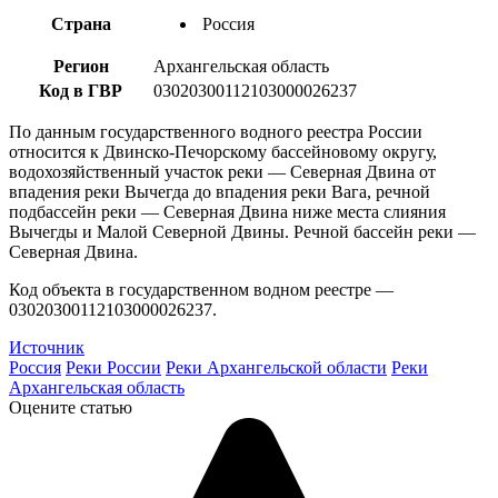
Страна
Россия
Регион
Архангельская область
Код в ГВР
03020300112103000026237
По данным государственного водного реестра России
относится к Двинско-Печорскому бассейновому округу,
водохозяйственный участок реки — Северная Двина от
впадения реки Вычегда до впадения реки Вага, речной
подбассейн реки — Северная Двина ниже места слияния
Вычегды и Малой Северной Двины. Речной бассейн реки —
Северная Двина.
Код объекта в государственном водном реестре —
03020300112103000026237.
Источник
Россия
Реки России
Реки Архангельской области
Реки
Архангельская область
Оцените статью