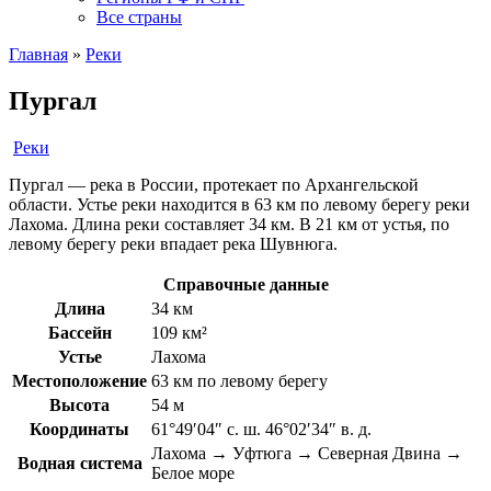
Все страны
Главная
»
Реки
Пургал
Реки
Пургал — река в России, протекает по Архангельской
области. Устье реки находится в 63 км по левому берегу реки
Лахома. Длина реки составляет 34 км. В 21 км от устья, по
левому берегу реки впадает река Шувнюга.
Справочные данные
Длина
34 км
Бассейн
109 км²
Устье
Лахома
Местоположение
63 км по левому берегу
Высота
54 м
Координаты
61°49′04″ с. ш. 46°02′34″ в. д.
Лахома → Уфтюга → Северная Двина →
Водная система
Белое море