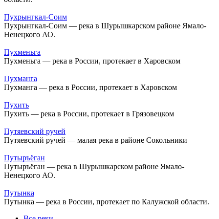
Пухрынгкал-Соим
Пухрынгкал-Соим — река в Шурышкарском районе Ямало-
Ненецкого АО.
Пухменьга
Пухменьга — река в России, протекает в Харовском
Пухманга
Пухманга — река в России, протекает в Харовском
Пухить
Пухить — река в России, протекает в Грязовецком
Путяевский ручей
Путяевский ручей — малая река в районе Сокольники
Путыръёган
Путыръёган — река в Шурышкарском районе Ямало-
Ненецкого АО.
Путынка
Путынка — река в России, протекает по Калужской области.
Все реки