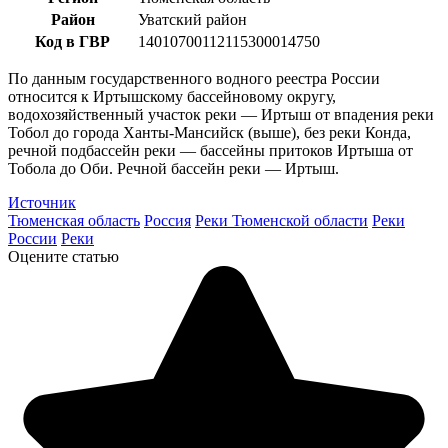
Район
Уватский район
Код в ГВР
14010700112115300014750
По данным государственного водного реестра России
относится к Иртышскому бассейновому округу,
водохозяйственный участок реки — Иртыш от впадения реки
Тобол до города Ханты-Мансийск (выше), без реки Конда,
речной подбассейн реки — бассейны притоков Иртыша от
Тобола до Оби. Речной бассейн реки — Иртыш.
Источник
Тюменская область
Россия
Реки Тюменской области
Реки
России
Реки
Оцените статью