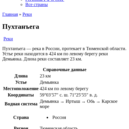
Все страны
Главная
»
Реки
Пухтанъега
Реки
Пухтанъега — река в России, протекает в Тюменской области.
Устье реки находится в 424 км по левому берегу реки
Демьянка. Длина реки составляет 23 км.
Справочные данные
Длина
23 км
Устье
Демьянка
Местоположение
424 км по левому берегу
Координаты
59°03′57″ с. ш. 71°25′55″ в. д.
Демьянка → Иртыш → Обь → Карское
Водная система
море
Страна
Россия
Регион
Тюменская область