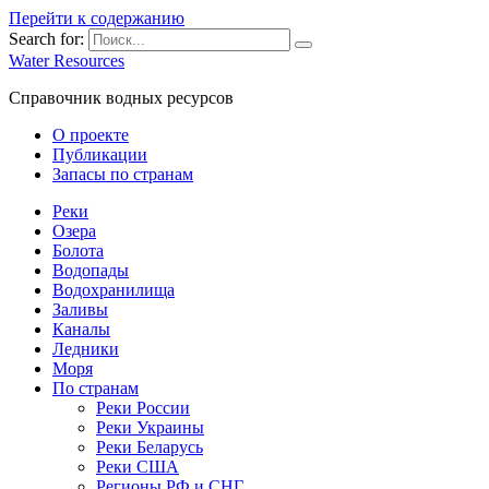
Перейти к содержанию
Search for:
Water Resources
Справочник водных ресурсов
О проекте
Публикации
Запасы по странам
Реки
Озера
Болота
Водопады
Водохранилища
Заливы
Каналы
Ледники
Моря
По странам
Реки России
Реки Украины
Реки Беларусь
Реки США
Регионы РФ и СНГ