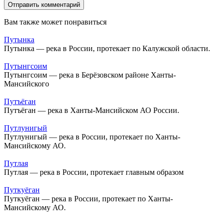
Вам также может понравиться
Путынка
Путынка — река в России, протекает по Калужской области.
Путынгсоим
Путынгсоим — река в Берёзовском районе Ханты-
Мансийского
Путъёган
Путъёган — река в Ханты-Мансийском АО России.
Путлунигый
Путлунигый — река в России, протекает по Ханты-
Мансийскому АО.
Путлая
Путлая — река в России, протекает главным образом
Путкуёган
Путкуёган — река в России, протекает по Ханты-
Мансийскому АО.