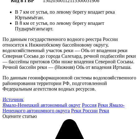
Код в ГВР
15020300112115300031906
В 7 км от устья, по левому берегу впадает река
Юртымъёган.
В 8 км от устья, по левому берегу впадает
Пудыръёганъгарт.
По данным государственного водного реестра России
относится к Нижнеобскому бассейновому округу,
водохозяйственный участок реки — Обь от впадения реки
Северная Сосьва до города Салехард, речной подбассейн реки
— бассейны притоков Оби ниже впадения Северной Сосьвы.
Речной бассейн реки — (Нижняя) Обь от впадения Иртыша.
По данным геоинформационной системы водохозяйственного
районирования территории РФ, подготовленной
Федеральным агентством водных ресурсов.
Источник
Ямало-Ненецкий автономный округ
Россия
Реки Ямало-
Ненецкого автономного округа
Реки России
Реки
Оцените статью