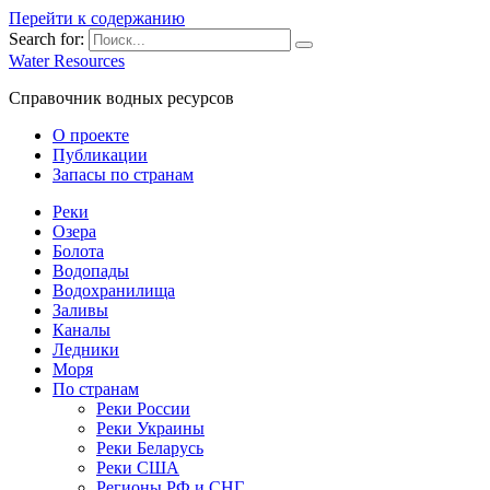
Перейти к содержанию
Search for:
Water Resources
Справочник водных ресурсов
О проекте
Публикации
Запасы по странам
Реки
Озера
Болота
Водопады
Водохранилища
Заливы
Каналы
Ледники
Моря
По странам
Реки России
Реки Украины
Реки Беларусь
Реки США
Регионы РФ и СНГ