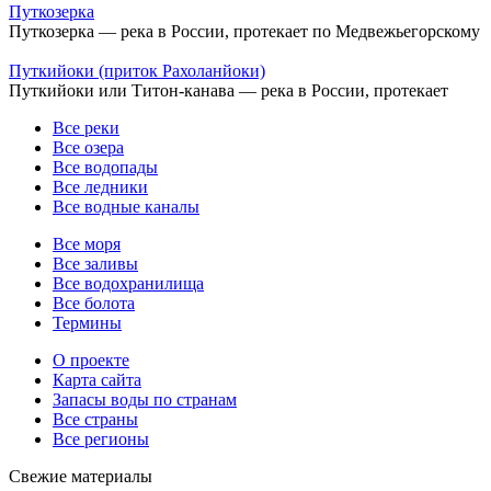
Путкозерка
Путкозерка — река в России, протекает по Медвежьегорскому
Путкийоки (приток Рахоланйоки)
Путкийоки или Титон-канава — река в России, протекает
Все реки
Все озера
Все водопады
Все ледники
Все водные каналы
Все моря
Все заливы
Все водохранилища
Все болота
Термины
О проекте
Карта сайта
Запасы воды по странам
Все страны
Все регионы
Свежие материалы