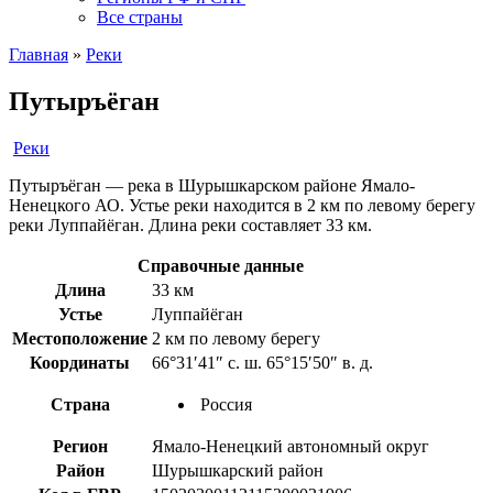
Все страны
Главная
»
Реки
Путыръёган
Реки
Путыръёган — река в Шурышкарском районе Ямало-
Ненецкого АО. Устье реки находится в 2 км по левому берегу
реки Луппайёган. Длина реки составляет 33 км.
Справочные данные
Длина
33 км
Устье
Луппайёган
Местоположение
2 км по левому берегу
Координаты
66°31′41″ с. ш. 65°15′50″ в. д.
Страна
Россия
Регион
Ямало-Ненецкий автономный округ
Район
Шурышкарский район