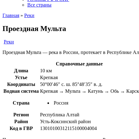
Все страны
Главная
»
Реки
Проездная Мульта
Реки
Проездная Мульта — река в России, протекает в Республике Алт
Справочные данные
Длина
10 км
Устье
Крепкая
Координаты
50°00′46″ с. ш. 85°48′35″ в. д.
Водная система
Крепкая → Мульта → Катунь → Обь → Карск
Страна
Россия
Регион
Республика Алтай
Район
Усть-Коксинский район
Код в ГВР
13010100312115100004004