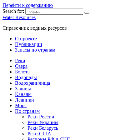
Перейти к содержанию
Search for:
Water Resources
Справочник водных ресурсов
О проекте
Публикации
Запасы по странам
Реки
Озера
Болота
Водопады
Водохранилища
Заливы
Каналы
Ледники
Моря
По странам
Реки России
Реки Украины
Реки Беларусь
Реки США
Регионы РФ и СНГ