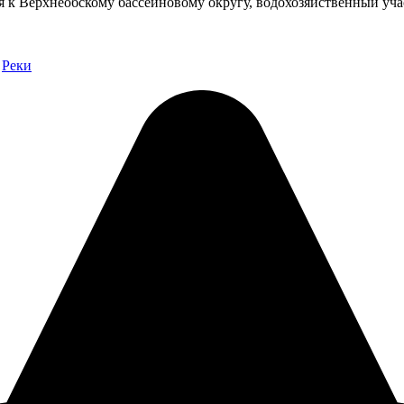
я к Верхнеобскому бассейновому округу, водохозяйственный уча
Реки