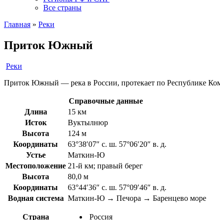
Все страны
Главная
»
Реки
Приток Южный
Реки
Приток Южный — река в России, протекает по Республике Ком
Справочные данные
Длина
15 км
Исток
Вуктылнюр
Высота
124 м
Координаты
63°38′07″ с. ш. 57°06′20″ в. д.
Устье
Маткин-Ю
Местоположение
21-й км; правый берег
Высота
80,0 м
Координаты
63°44′36″ с. ш. 57°09′46″ в. д.
Водная система
Маткин-Ю → Печора → Баренцево море
Страна
Россия