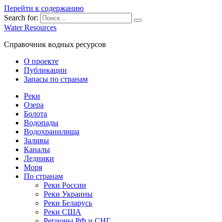
Перейти к содержанию
Search for:
Water Resources
Справочник водных ресурсов
О проекте
Публикации
Запасы по странам
Реки
Озера
Болота
Водопады
Водохранилища
Заливы
Каналы
Ледники
Моря
По странам
Реки России
Реки Украины
Реки Беларусь
Реки США
Регионы РФ и СНГ