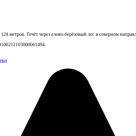
о 124
метров. Течёт через елово-берёзовый лес в северном напра
0100212103000061494.
еки