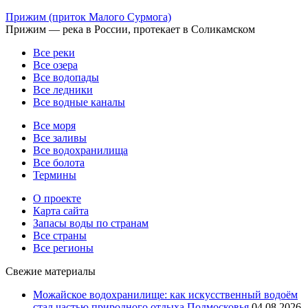
Прижим (приток Малого Сурмога)
Прижим — река в России, протекает в Соликамском
Все реки
Все озера
Все водопады
Все ледники
Все водные каналы
Все моря
Все заливы
Все водохранилища
Все болота
Термины
О проекте
Карта сайта
Запасы воды по странам
Все страны
Все регионы
Свежие материалы
Можайское водохранилище: как искусственный водоём
стал частью природного отдыха Подмосковья
04.08.2026