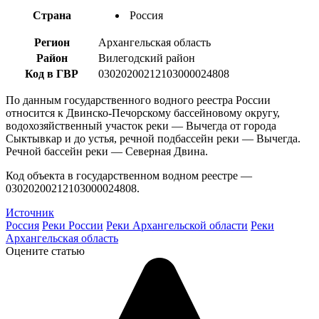
Страна
Россия
Регион
Архангельская область
Район
Вилегодский район
Код в ГВР
03020200212103000024808
По данным государственного водного реестра России
относится к Двинско-Печорскому бассейновому округу,
водохозяйственный участок реки — Вычегда от города
Сыктывкар и до устья, речной подбассейн реки — Вычегда.
Речной бассейн реки — Северная Двина.
Код объекта в государственном водном реестре —
03020200212103000024808.
Источник
Россия
Реки России
Реки Архангельской области
Реки
Архангельская область
Оцените статью