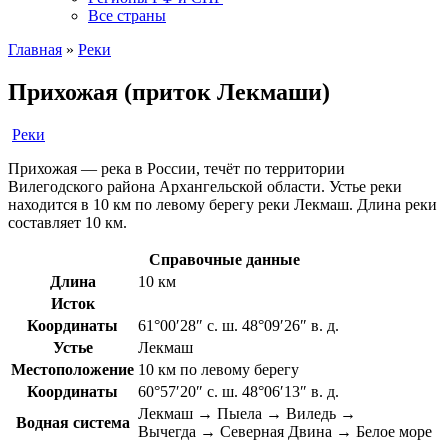
Все страны
Главная
»
Реки
Прихожая (приток Лекмаши)
Реки
Прихожая — река в России, течёт по территории
Вилегодского района Архангельской области. Устье реки
находится в 10 км по левому берегу реки Лекмаш. Длина реки
составляет 10 км.
Справочные данные
Длина
10 км
Исток
Координаты
61°00′28″ с. ш. 48°09′26″ в. д.
Устье
Лекмаш
Местоположение
10 км по левому берегу
Координаты
60°57′20″ с. ш. 48°06′13″ в. д.
Лекмаш → Пыела → Виледь →
Водная система
Вычегда → Северная Двина → Белое море