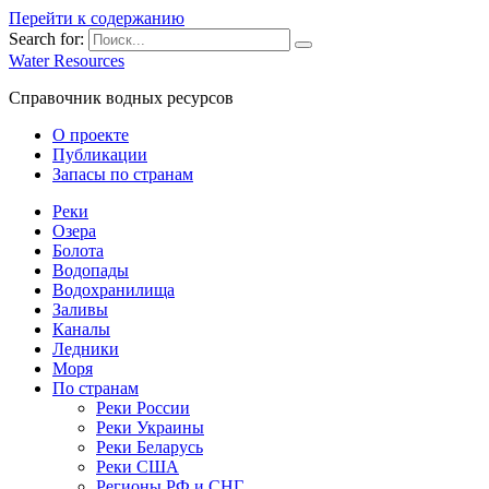
Перейти к содержанию
Search for:
Water Resources
Справочник водных ресурсов
О проекте
Публикации
Запасы по странам
Реки
Озера
Болота
Водопады
Водохранилища
Заливы
Каналы
Ледники
Моря
По странам
Реки России
Реки Украины
Реки Беларусь
Реки США
Регионы РФ и СНГ