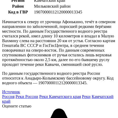
Регион
Камчатский край
Район
Мильковский район
Код в ГВР
19070000112120000013345
Начинается к северу от урочища Афонькино, течёт в северном
направлении по заболоченной, поросшей редкими берёзами
местности. По данным Государственного водного реестра
считался рекой, имел длину 10 километров и впадал в Малую
Вахмину слева на расстоянии 20 км от устья. Согласно картам
Генштаба ВС СССР и ГосГисЦентра, в среднем течении
поворачивал на северо-восток. По данным современных
спутниковых фотоснимков от ручья остались лишь верховья
протяжённостью около 2,5 км, далее по его бывшему руслу
проходит течение реки Кавычи, сменившей своё русло.
По данным государственного водного реестра России
относится к Анадыро-Колымскому бассейновому округу. Код
водного объекта — 19070000112120000013345.
Источник
Россия
Реки России
Реки Камчатского края
Реки
Камчатский
край
Оцените статью