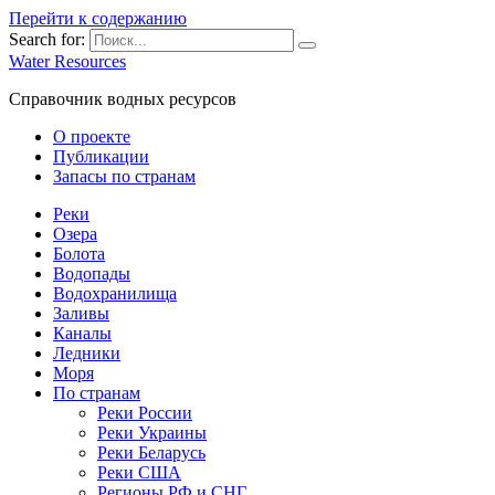
Перейти к содержанию
Search for:
Water Resources
Справочник водных ресурсов
О проекте
Публикации
Запасы по странам
Реки
Озера
Болота
Водопады
Водохранилища
Заливы
Каналы
Ледники
Моря
По странам
Реки России
Реки Украины
Реки Беларусь
Реки США
Регионы РФ и СНГ