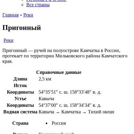
Все страны
Главная
»
Реки
Пригонный
Реки
Пригонный — ручей на полуострове Камчатка в России,
протекает по территории Мильковского района Камчатского
края.
Справочные данные
Длина
2,5 км
Исток
Координаты
54°35′51″ с. ш. 158°33′48″ в. д.
Устье
Кавыча
Координаты
54°37′00″ с. ш. 158°34′34″ в. д.
Водная система
Кавыча → Камчатка → Тихий океан
Страна
Россия