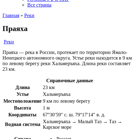
Все страны
Главная
»
Реки
Праяха
Реки
Праяха — река в России, протекает по территории Ямало-
Ненецкого автономного округа. Устье реки находится в 9 км
по левому берегу реки Хальмеръяха. Длина реки составляет
23 км.
Справочные данные
Длина
23 км
Устье
Хальмеръяха
Местоположение
9 км по левому берегу
Высота
1 м
Координаты
67°30′59″ с. ш. 79°17′14″ в. д.
Хальмеръяха → Малый Таз → Таз →
Водная система
Карское море
Страна
Россия