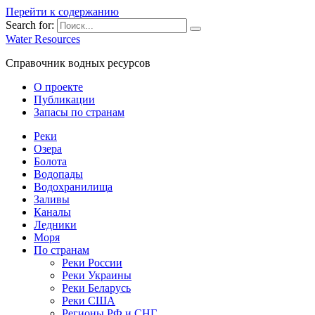
Перейти к содержанию
Search for:
Water Resources
Справочник водных ресурсов
О проекте
Публикации
Запасы по странам
Реки
Озера
Болота
Водопады
Водохранилища
Заливы
Каналы
Ледники
Моря
По странам
Реки России
Реки Украины
Реки Беларусь
Реки США
Регионы РФ и СНГ